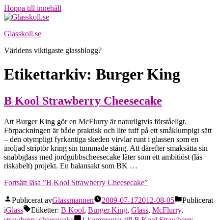
Hoppa till innehåll
Glasskoll.se
Världens viktigaste glassblogg?
Etikettarkiv:
Burger King
B Kool Strawberry Cheesecake
Att Burger King gör en McFlurry är naturligtvis förståeligt.
Förpackningen är både praktisk och lite tuff på ett småklumpigt sätt
– den otympligt fyrkantiga skeden virvlar runt i glassen som en
inoljad striptör kring sin tummade stång. Att därefter smaksätta sin
snabbglass med jordgubbscheesecake låter som ett ambitiöst (läs
riskabelt) projekt. En balansakt som BK …
Fortsätt läsa
”B Kool Strawberry Cheesecake”
Publicerat av
Glassmannen
2009-07-17
2012-08-05
Publicerat
i
Glass
Etiketter:
B Kool
,
Burger King
,
Glass
,
McFlurry
,
strawberry cheesecake
1 kommentar
till B Kool Strawberry