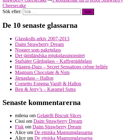
Cheesecake
Sök efter:
De 10 senaste glassarna
Glasskolls arkiv 2007-2013
Daim Strawberry Dream
Nogger som paketglass
Det jämtländska mjukglassmonstret
Stafsäter Gårdsglass – Kaffegräddglass
Häagen-Dazs – Secret Sensations crème brûlée
Magnum Chocolate & Nuts
Järnaglass – Hallon
Cornetto Enigma Vanilj & Hallon
Ben & Jerry’s – Karamel Sutra
Senaste kommentarerna
milena
om
Gelatelli Biscuit Slices
Cissi
om
Daim Strawberry Dream
Flak
om
Daim Strawberry Dream
Alice
om
De etniska Magnumglassarna
Alice
om
De etniska Magnumglassarna