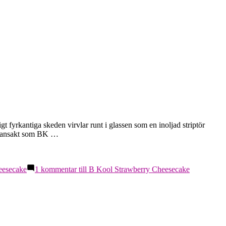
t fyrkantiga skeden virvlar runt i glassen som en inoljad striptör
 balansakt som BK …
eesecake
1 kommentar
till B Kool Strawberry Cheesecake