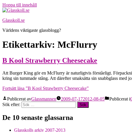
Hoppa till innehåll
Glasskoll.se
Världens viktigaste glassblogg?
Etikettarkiv:
McFlurry
B Kool Strawberry Cheesecake
Att Burger King gör en McFlurry är naturligtvis förståeligt. Förpacknin
kring sin tummade stång. Att därefter smaksätta sin snabbglass med j
Fortsätt läsa
”B Kool Strawberry Cheesecake”
Publicerat av
Glassmannen
2009-07-17
2012-08-05
Publicerat i
Sök efter:
De 10 senaste glassarna
Glasskolls arkiv 2007-2013