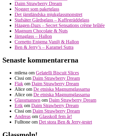
Daim Strawberry Dream
Nogger som paketglass
Det jämtländska mjukglassmonstret
Stafsäter Gårdsglass – Kaffegräddglass
Häagen-Dazs – Secret Sensations crème brûlée
Magnum Chocolate & Nuts
Järnaglass – Hallon
Cornetto Enigma Vanilj & Hallon
Ben & Jerry’s – Karamel Sutra
Senaste kommentarerna
milena
om
Gelatelli Biscuit Slices
Cissi
om
Daim Strawberry Dream
Flak
om
Daim Strawberry Dream
Alice
om
De etniska Magnumglassarna
Alice
om
De etniska Magnumglassarna
Glassmannen
om
Daim Strawberry Dream
Erik
om
Daim Strawberry Dream
Cissi
om
Daim Strawberry Dream
Andreas
om
Glasskoll fem år!
Fulltone
om
Det stora Ben & Jerry-testet
Glassmoln!