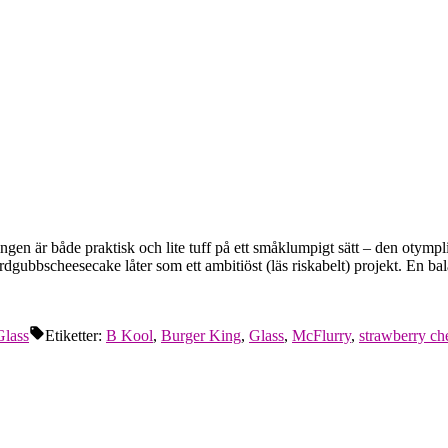
gen är både praktisk och lite tuff på ett småklumpigt sätt – den otymplig
ordgubbscheesecake låter som ett ambitiöst (läs riskabelt) projekt. En
Glass
Etiketter:
B Kool
,
Burger King
,
Glass
,
McFlurry
,
strawberry ch