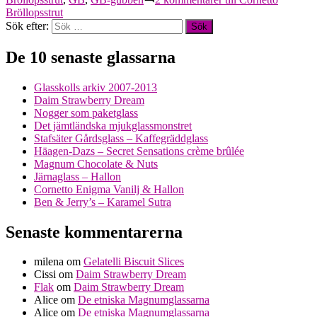
Bröllopsstrut
Sök efter:
De 10 senaste glassarna
Glasskolls arkiv 2007-2013
Daim Strawberry Dream
Nogger som paketglass
Det jämtländska mjukglassmonstret
Stafsäter Gårdsglass – Kaffegräddglass
Häagen-Dazs – Secret Sensations crème brûlée
Magnum Chocolate & Nuts
Järnaglass – Hallon
Cornetto Enigma Vanilj & Hallon
Ben & Jerry’s – Karamel Sutra
Senaste kommentarerna
milena
om
Gelatelli Biscuit Slices
Cissi
om
Daim Strawberry Dream
Flak
om
Daim Strawberry Dream
Alice
om
De etniska Magnumglassarna
Alice
om
De etniska Magnumglassarna