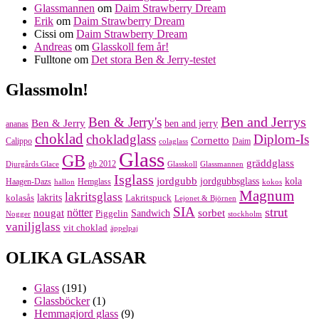
Glassmannen
om
Daim Strawberry Dream
Erik
om
Daim Strawberry Dream
Cissi
om
Daim Strawberry Dream
Andreas
om
Glasskoll fem år!
Fulltone
om
Det stora Ben & Jerry-testet
Glassmoln!
Ben and Jerrys
Ben & Jerry's
Ben & Jerry
ben and jerry
ananas
choklad
chokladglass
Diplom-Is
Cornetto
Calippo
Daim
colaglass
Glass
GB
gräddglass
gb 2012
Djurgårds Glace
Glasskoll
Glassmannen
Isglass
jordgubb
jordgubbsglass
kola
Haagen-Dazs
Hemglass
hallon
kokos
Magnum
lakritsglass
kolasås
lakrits
Lakritspuck
Lejonet & Björnen
SIA
strut
nougat
nötter
sorbet
Piggelin
Sandwich
Nogger
stockholm
vaniljglass
vit choklad
äppelpaj
OLIKA GLASSAR
Glass
(191)
Glassböcker
(1)
Hemmagjord glass
(9)