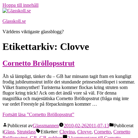
Hoppa till innehåll
Glasskoll.se
Världens viktigaste glassblogg?
Etikettarkiv:
Clovve
Cornetto Bröllopsstrut
Åh så lämpligt, tänker du – GB har minsann tagit fram en kungligt
frodig jubileumsstrut inför det stundande prinsessbröllopet i sommar.
Vilket framsynthet! Turisterna kommer flockas kring struten som
flugor kring träck! Ack om det ändå vore så väl. För denna
magnifika och majestätiska Cornetto Bröllopsstrut (fråga mig inte
var ordet Freestyle på förpackningen kommer …
Fortsätt läsa
”Cornetto Bröllopsstrut”
Publicerat av
Glassmannen
2010-02-26
2011-07-13
Publicerat
i
Glass
,
Strutglass
Etiketter:
Clovina
,
Clovve
,
Cornetto
,
Cornetto
Bröllopsstrut
,
GB
,
GB-gubben
2 kommentarer
till Cornetto