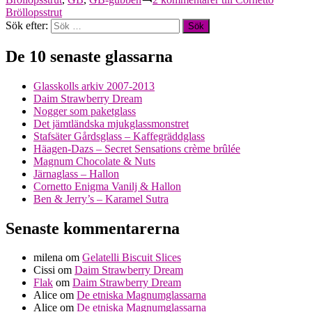
Bröllopsstrut
Sök efter:
De 10 senaste glassarna
Glasskolls arkiv 2007-2013
Daim Strawberry Dream
Nogger som paketglass
Det jämtländska mjukglassmonstret
Stafsäter Gårdsglass – Kaffegräddglass
Häagen-Dazs – Secret Sensations crème brûlée
Magnum Chocolate & Nuts
Järnaglass – Hallon
Cornetto Enigma Vanilj & Hallon
Ben & Jerry’s – Karamel Sutra
Senaste kommentarerna
milena
om
Gelatelli Biscuit Slices
Cissi
om
Daim Strawberry Dream
Flak
om
Daim Strawberry Dream
Alice
om
De etniska Magnumglassarna
Alice
om
De etniska Magnumglassarna