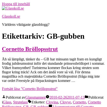
Hoppa till innehåll
Glasskoll.se
Världens viktigaste glassblogg?
Etikettarkiv:
GB-gubben
Cornetto Bröllopsstrut
Åh så lämpligt, tänker du – GB har minsann tagit fram en kungligt
frodig jubileumsstrut inför det stundande prinsessbröllopet i sommar.
Vilket framsynthet! Turisterna kommer flockas kring struten som
flugor kring träck! Ack om det ändå vore så väl. För denna
magnifika och majestätiska Cornetto Bröllopsstrut (fråga mig inte
var ordet Freestyle på förpackningen kommer …
Fortsätt läsa
”Cornetto Bröllopsstrut”
Publicerat av
Glassmannen
2010-02-26
2011-07-13
Publicerat
i
Glass
,
Strutglass
Etiketter:
Clovina
,
Clovve
,
Cornetto
,
Cornetto
Bröllopsstrut
,
GB
,
GB-gubben
2 kommentarer
till Cornetto