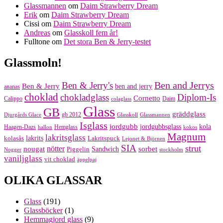
Glassmannen
om
Daim Strawberry Dream
Erik
om
Daim Strawberry Dream
Cissi
om
Daim Strawberry Dream
Andreas
om
Glasskoll fem år!
Fulltone
om
Det stora Ben & Jerry-testet
Glassmoln!
Ben and Jerrys
Ben & Jerry's
Ben & Jerry
ben and jerry
ananas
choklad
chokladglass
Diplom-Is
Cornetto
Calippo
Daim
colaglass
Glass
GB
gräddglass
gb 2012
Djurgårds Glace
Glasskoll
Glassmannen
Isglass
jordgubb
jordgubbsglass
kola
Haagen-Dazs
Hemglass
hallon
kokos
Magnum
lakritsglass
kolasås
lakrits
Lakritspuck
Lejonet & Björnen
SIA
strut
nougat
nötter
sorbet
Piggelin
Sandwich
Nogger
stockholm
vaniljglass
vit choklad
äppelpaj
OLIKA GLASSAR
Glass
(191)
Glassböcker
(1)
Hemmagjord glass
(9)