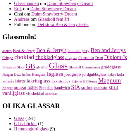
Glassmannen
om
Daim Strawberry Dream
Erik
om
Daim Strawberry Dream
Cissi
om
Daim Strawberry Dream
Andreas
om
Glasskoll fem år!
Fulltone
om
Det stora Ben & Jerry-testet
Glassmoln!
Ben and Jerrys
Ben & Jerry's
Ben & Jerry
ben and jerry
ananas
choklad
chokladglass
Diplom-Is
Cornetto
Calippo
Daim
colaglass
Glass
GB
gräddglass
gb 2012
Djurgårds Glace
Glasskoll
Glassmannen
Isglass
jordgubb
jordgubbsglass
kola
Haagen-Dazs
Hemglass
hallon
kokos
Magnum
lakritsglass
kolasås
lakrits
Lakritspuck
Lejonet & Björnen
SIA
strut
nougat
nötter
sorbet
Piggelin
Sandwich
Nogger
stockholm
vaniljglass
vit choklad
äppelpaj
OLIKA GLASSAR
Glass
(191)
Glassböcker
(1)
Hemmagjord glass
(9)