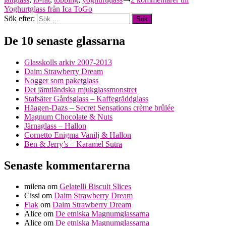
Yoghurtglass från Ica ToGo
Sök efter:
De 10 senaste glassarna
Glasskolls arkiv 2007-2013
Daim Strawberry Dream
Nogger som paketglass
Det jämtländska mjukglassmonstret
Stafsäter Gårdsglass – Kaffegräddglass
Häagen-Dazs – Secret Sensations crème brûlée
Magnum Chocolate & Nuts
Järnaglass – Hallon
Cornetto Enigma Vanilj & Hallon
Ben & Jerry’s – Karamel Sutra
Senaste kommentarerna
milena
om
Gelatelli Biscuit Slices
Cissi
om
Daim Strawberry Dream
Flak
om
Daim Strawberry Dream
Alice
om
De etniska Magnumglassarna
Alice
om
De etniska Magnumglassarna