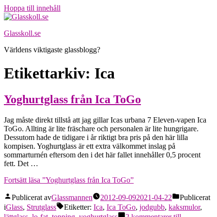
Hoppa till innehåll
Glasskoll.se
Världens viktigaste glassblogg?
Etikettarkiv:
Ica
Yoghurtglass från Ica ToGo
Jag måste direkt tillstå att jag gillar Icas urbana 7 Eleven-vapen Ica
ToGo. Allting är lite fräschare och personalen är lite hungrigare.
Dessutom hade de tidigare i år riktigt bra pris på den här lilla
kompisen. Yoghurtglass är ett extra välkommet inslag på
sommarturnén eftersom den i det här fallet innehåller 0,5 procent
fett. Det …
Fortsätt läsa
”Yoghurtglass från Ica ToGo”
Publicerat av
Glassmannen
2012-09-09
2021-04-22
Publicerat
i
Glass
,
Strutglass
Etiketter:
Ica
,
Ica ToGo
,
jodgubb
,
kaksmulor
,
lättglass
,
lo-fat
,
topping
,
yoghurtglass
2 kommentarer
till