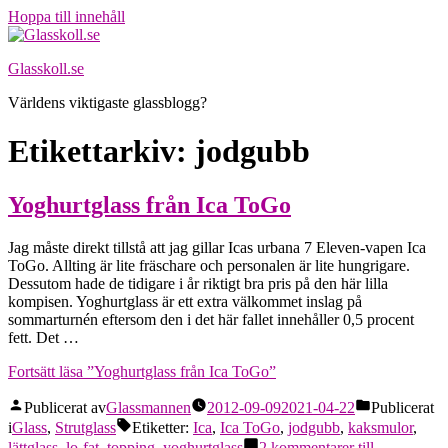
Hoppa till innehåll
Glasskoll.se
Världens viktigaste glassblogg?
Etikettarkiv:
jodgubb
Yoghurtglass från Ica ToGo
Jag måste direkt tillstå att jag gillar Icas urbana 7 Eleven-vapen Ica
ToGo. Allting är lite fräschare och personalen är lite hungrigare.
Dessutom hade de tidigare i år riktigt bra pris på den här lilla
kompisen. Yoghurtglass är ett extra välkommet inslag på
sommarturnén eftersom den i det här fallet innehåller 0,5 procent
fett. Det …
Fortsätt läsa
”Yoghurtglass från Ica ToGo”
Publicerat av
Glassmannen
2012-09-09
2021-04-22
Publicerat
i
Glass
,
Strutglass
Etiketter:
Ica
,
Ica ToGo
,
jodgubb
,
kaksmulor
,
lättglass
,
lo-fat
,
topping
,
yoghurtglass
2 kommentarer
till