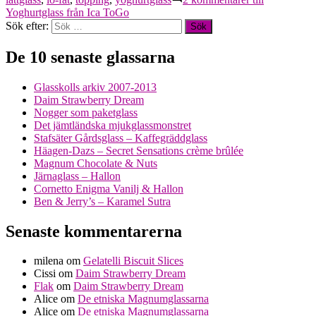
Yoghurtglass från Ica ToGo
Sök efter:
De 10 senaste glassarna
Glasskolls arkiv 2007-2013
Daim Strawberry Dream
Nogger som paketglass
Det jämtländska mjukglassmonstret
Stafsäter Gårdsglass – Kaffegräddglass
Häagen-Dazs – Secret Sensations crème brûlée
Magnum Chocolate & Nuts
Järnaglass – Hallon
Cornetto Enigma Vanilj & Hallon
Ben & Jerry’s – Karamel Sutra
Senaste kommentarerna
milena
om
Gelatelli Biscuit Slices
Cissi
om
Daim Strawberry Dream
Flak
om
Daim Strawberry Dream
Alice
om
De etniska Magnumglassarna
Alice
om
De etniska Magnumglassarna