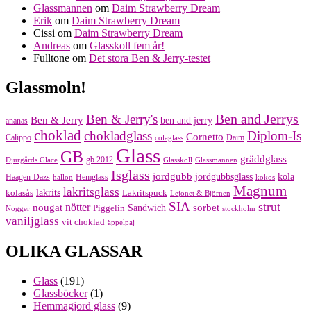
Glassmannen
om
Daim Strawberry Dream
Erik
om
Daim Strawberry Dream
Cissi
om
Daim Strawberry Dream
Andreas
om
Glasskoll fem år!
Fulltone
om
Det stora Ben & Jerry-testet
Glassmoln!
Ben and Jerrys
Ben & Jerry's
Ben & Jerry
ben and jerry
ananas
choklad
chokladglass
Diplom-Is
Cornetto
Calippo
Daim
colaglass
Glass
GB
gräddglass
gb 2012
Djurgårds Glace
Glasskoll
Glassmannen
Isglass
jordgubb
jordgubbsglass
kola
Haagen-Dazs
Hemglass
hallon
kokos
Magnum
lakritsglass
kolasås
lakrits
Lakritspuck
Lejonet & Björnen
SIA
strut
nougat
nötter
sorbet
Piggelin
Sandwich
Nogger
stockholm
vaniljglass
vit choklad
äppelpaj
OLIKA GLASSAR
Glass
(191)
Glassböcker
(1)
Hemmagjord glass
(9)