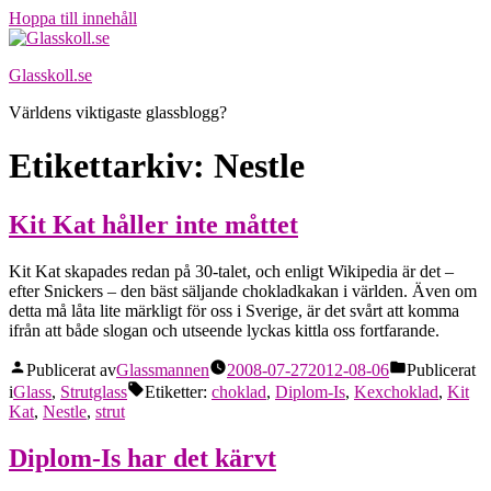
Hoppa till innehåll
Glasskoll.se
Världens viktigaste glassblogg?
Etikettarkiv:
Nestle
Kit Kat håller inte måttet
Kit Kat skapades redan på 30-talet, och enligt Wikipedia är det –
efter Snickers – den bäst säljande chokladkakan i världen. Även om
detta må låta lite märkligt för oss i Sverige, är det svårt att komma
ifrån att både slogan och utseende lyckas kittla oss fortfarande.
Publicerat av
Glassmannen
2008-07-27
2012-08-06
Publicerat
i
Glass
,
Strutglass
Etiketter:
choklad
,
Diplom-Is
,
Kexchoklad
,
Kit
Kat
,
Nestle
,
strut
Diplom-Is har det kärvt