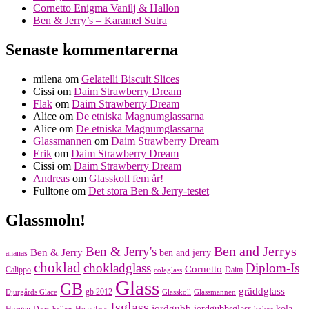
Cornetto Enigma Vanilj & Hallon
Ben & Jerry’s – Karamel Sutra
Senaste kommentarerna
milena
om
Gelatelli Biscuit Slices
Cissi
om
Daim Strawberry Dream
Flak
om
Daim Strawberry Dream
Alice
om
De etniska Magnumglassarna
Alice
om
De etniska Magnumglassarna
Glassmannen
om
Daim Strawberry Dream
Erik
om
Daim Strawberry Dream
Cissi
om
Daim Strawberry Dream
Andreas
om
Glasskoll fem år!
Fulltone
om
Det stora Ben & Jerry-testet
Glassmoln!
Ben and Jerrys
Ben & Jerry's
Ben & Jerry
ben and jerry
ananas
choklad
chokladglass
Diplom-Is
Cornetto
Calippo
Daim
colaglass
Glass
GB
gräddglass
gb 2012
Djurgårds Glace
Glasskoll
Glassmannen
Isglass
jordgubb
jordgubbsglass
kola