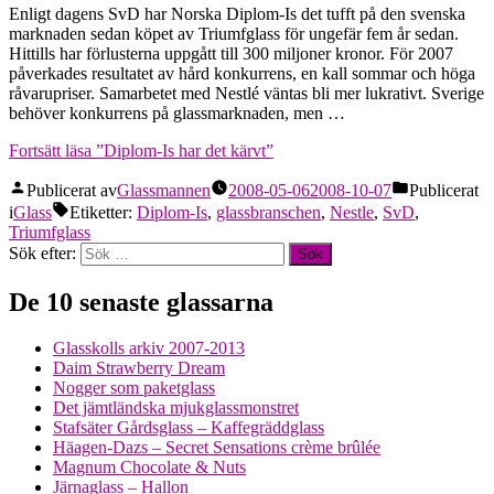
Enligt dagens SvD har Norska Diplom-Is det tufft på den svenska
marknaden sedan köpet av Triumfglass för ungefär fem år sedan.
Hittills har förlusterna uppgått till 300 miljoner kronor. För 2007
påverkades resultatet av hård konkurrens, en kall sommar och höga
råvarupriser. Samarbetet med Nestlé väntas bli mer lukrativt. Sverige
behöver konkurrens på glassmarknaden, men …
Fortsätt läsa
”Diplom-Is har det kärvt”
Publicerat av
Glassmannen
2008-05-06
2008-10-07
Publicerat
i
Glass
Etiketter:
Diplom-Is
,
glassbranschen
,
Nestle
,
SvD
,
Triumfglass
Sök efter:
De 10 senaste glassarna
Glasskolls arkiv 2007-2013
Daim Strawberry Dream
Nogger som paketglass
Det jämtländska mjukglassmonstret
Stafsäter Gårdsglass – Kaffegräddglass
Häagen-Dazs – Secret Sensations crème brûlée
Magnum Chocolate & Nuts
Järnaglass – Hallon