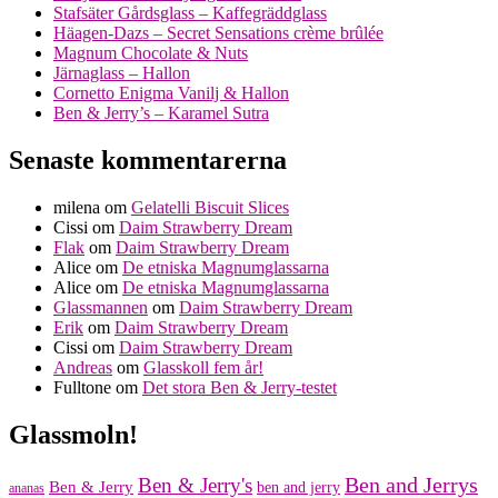
Stafsäter Gårdsglass – Kaffegräddglass
Häagen-Dazs – Secret Sensations crème brûlée
Magnum Chocolate & Nuts
Järnaglass – Hallon
Cornetto Enigma Vanilj & Hallon
Ben & Jerry’s – Karamel Sutra
Senaste kommentarerna
milena
om
Gelatelli Biscuit Slices
Cissi
om
Daim Strawberry Dream
Flak
om
Daim Strawberry Dream
Alice
om
De etniska Magnumglassarna
Alice
om
De etniska Magnumglassarna
Glassmannen
om
Daim Strawberry Dream
Erik
om
Daim Strawberry Dream
Cissi
om
Daim Strawberry Dream
Andreas
om
Glasskoll fem år!
Fulltone
om
Det stora Ben & Jerry-testet
Glassmoln!
Ben and Jerrys
Ben & Jerry's
Ben & Jerry
ben and jerry
ananas