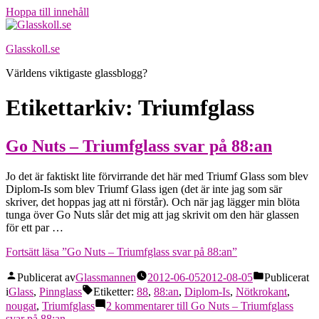
Hoppa till innehåll
Glasskoll.se
Världens viktigaste glassblogg?
Etikettarkiv:
Triumfglass
Go Nuts – Triumfglass svar på 88:an
Jo det är faktiskt lite förvirrande det här med Triumf Glass som blev
Diplom-Is som blev Triumf Glass igen (det är inte jag som sär
skriver, det hoppas jag att ni förstår). Och när jag lägger min blöta
tunga över Go Nuts slår det mig att jag skrivit om den här glassen
för ett par …
Fortsätt läsa
”Go Nuts – Triumfglass svar på 88:an”
Publicerat av
Glassmannen
2012-06-05
2012-08-05
Publicerat
i
Glass
,
Pinnglass
Etiketter:
88
,
88:an
,
Diplom-Is
,
Nötkrokant
,
nougat
,
Triumfglass
2 kommentarer
till Go Nuts – Triumfglass
svar på 88:an