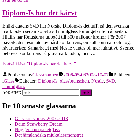
Diplom-Is har det kärvt
Enligt dagens SvD har Norska Diplom-Is det tufft på den svenska
marknaden sedan köpet av Triumfglass för ungefär fem år sedan.
Hittills har förlusterna uppgått till 300 miljoner kronor. För 2007
påverkades resultatet av hård konkurrens, en kall sommar och höga
råvarupriser. Samarbetet med Nestlé väntas bli mer lukrativt. Sverige
behöver konkurrens på glassmarknaden, men …
Fortsätt läsa
”Diplom-Is har det kärvt”
Publicerat av
Glassmannen
2008-05-06
2008-10-07
Publicerat
i
Glass
Etiketter:
Diplom-Is
,
glassbranschen
,
Nestle
,
SvD
,
Triumfglass
Sök efter:
De 10 senaste glassarna
Glasskolls arkiv 2007-2013
Daim Strawberry Dream
Nogger som paketglass
Det jämtländska mjukglassmonstret