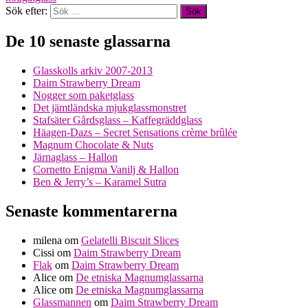
Sök efter:
De 10 senaste glassarna
Glasskolls arkiv 2007-2013
Daim Strawberry Dream
Nogger som paketglass
Det jämtländska mjukglassmonstret
Stafsäter Gårdsglass – Kaffegräddglass
Häagen-Dazs – Secret Sensations crème brûlée
Magnum Chocolate & Nuts
Järnaglass – Hallon
Cornetto Enigma Vanilj & Hallon
Ben & Jerry’s – Karamel Sutra
Senaste kommentarerna
milena
om
Gelatelli Biscuit Slices
Cissi
om
Daim Strawberry Dream
Flak
om
Daim Strawberry Dream
Alice
om
De etniska Magnumglassarna
Alice
om
De etniska Magnumglassarna
Glassmannen
om
Daim Strawberry Dream