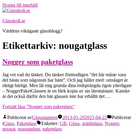
Hoppa till innehåll
Glasskoll.se
Världens viktigaste glassblogg?
Etikettarkiv:
nougatglass
Nogger som paketglass
Jag vet vad du tänker. Du tänker förmodligen ”det här måste vara
det bästa som någonsin har hänt”. Och jag håller med: omslaget är
riktigt härligt. Men låt mig grumla dina rödsprängda ögon ytterligare
– NoggerPaketGlassen är en blek kopia av sin läromästare. Kanske
är det också därför den här glassen inte har erhållit det …
Fortsätt läsa
”Nogger som paketglass”
Publicerat av
Glassmannen
2013-01-29
2021-04-22
Publicerat
i
Glass
,
Paketglass
Etiketter:
GB
,
Glass
,
gräddglass
,
Nogger
,
nougat
,
nougatglass
,
paketglass