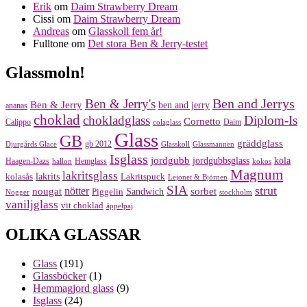
Erik
om
Daim Strawberry Dream
Cissi
om
Daim Strawberry Dream
Andreas
om
Glasskoll fem år!
Fulltone
om
Det stora Ben & Jerry-testet
Glassmoln!
Ben and Jerrys
Ben & Jerry's
Ben & Jerry
ben and jerry
ananas
choklad
chokladglass
Diplom-Is
Cornetto
Calippo
Daim
colaglass
Glass
GB
gräddglass
gb 2012
Djurgårds Glace
Glasskoll
Glassmannen
Isglass
jordgubb
jordgubbsglass
kola
Haagen-Dazs
Hemglass
hallon
kokos
Magnum
lakritsglass
kolasås
lakrits
Lakritspuck
Lejonet & Björnen
SIA
strut
nougat
nötter
sorbet
Piggelin
Sandwich
Nogger
stockholm
vaniljglass
vit choklad
äppelpaj
OLIKA GLASSAR
Glass
(191)
Glassböcker
(1)
Hemmagjord glass
(9)
Isglass
(24)