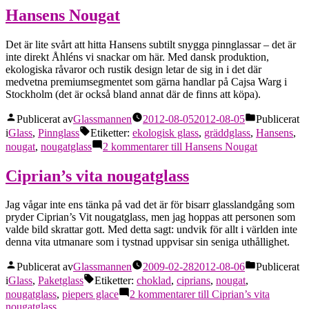
Hansens Nougat
Det är lite svårt att hitta Hansens subtilt snygga pinnglassar – det är
inte direkt Åhléns vi snackar om här. Med dansk produktion,
ekologiska råvaror och rustik design letar de sig in i det där
medvetna premiumsegmentet som gärna handlar på Cajsa Warg i
Stockholm (det är också bland annat där de finns att köpa).
Publicerat av
Glassmannen
2012-08-05
2012-08-05
Publicerat
i
Glass
,
Pinnglass
Etiketter:
ekologisk glass
,
gräddglass
,
Hansens
,
nougat
,
nougatglass
2 kommentarer
till Hansens Nougat
Ciprian’s vita nougatglass
Jag vågar inte ens tänka på vad det är för bisarr glasslandgång som
pryder Ciprian’s Vit nougatglass, men jag hoppas att personen som
valde bild skrattar gott. Med detta sagt: undvik för allt i världen inte
denna vita utmanare som i tystnad uppvisar sin seniga uthållighet.
Publicerat av
Glassmannen
2009-02-28
2012-08-06
Publicerat
i
Glass
,
Paketglass
Etiketter:
choklad
,
ciprians
,
nougat
,
nougatglass
,
piepers glace
2 kommentarer
till Ciprian’s vita
nougatglass