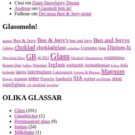
Cissi
om
Daim Strawberry Dream
Andreas
om
Glasskoll fem år!
Fulltone
om
Det stora Ben & Jerry-testet
Glassmoln!
Ben and Jerrys
Ben & Jerry's
Ben & Jerry
ben and jerry
ananas
choklad
chokladglass
Diplom-Is
Cornetto
Calippo
Daim
colaglass
Glass
GB
gräddglass
gb 2012
Djurgårds Glace
Glasskoll
Glassmannen
Isglass
jordgubb
jordgubbsglass
kola
Haagen-Dazs
Hemglass
hallon
kokos
Magnum
lakritsglass
kolasås
lakrits
Lakritspuck
Lejonet & Björnen
SIA
strut
nougat
nötter
sorbet
Piggelin
Sandwich
Nogger
stockholm
vaniljglass
vit choklad
äppelpaj
OLIKA GLASSAR
Glass
(191)
Glassböcker
(1)
Hemmagjord glass
(9)
Isglass
(24)
Milkshake
(1)