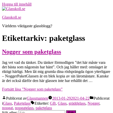
Hoppa till innehåll
Glasskoll.se
Världens viktigaste glassblogg?
Etikettarkiv:
paketglass
Nogger som paketglass
Jag vet vad du tänker. Du tänker förmodligen ”det här måste vara
det bästa som någonsin har hänt”. Och jag håller med: omslaget är
riktigt härligt. Men låt mig grumla dina rödsprängda ögon ytterligare
– NoggerPaketGlassen är en blek kopia av sin läromästare. Kanske
är det också därför den här glassen inte har erhållit det …
Fortsätt läsa
”Nogger som paketglass”
Publicerat av
Glassmannen
2013-01-29
2021-04-22
Publicerat
i
Glass
,
Paketglass
Etiketter:
GB
,
Glass
,
gräddglass
,
Nogger
,
nougat
,
nougatglass
,
paketglass
Sök efter: