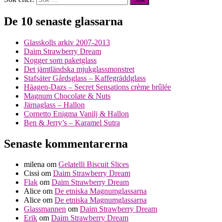
De 10 senaste glassarna
Glasskolls arkiv 2007-2013
Daim Strawberry Dream
Nogger som paketglass
Det jämtländska mjukglassmonstret
Stafsäter Gårdsglass – Kaffegräddglass
Häagen-Dazs – Secret Sensations crème brûlée
Magnum Chocolate & Nuts
Järnaglass – Hallon
Cornetto Enigma Vanilj & Hallon
Ben & Jerry’s – Karamel Sutra
Senaste kommentarerna
milena
om
Gelatelli Biscuit Slices
Cissi
om
Daim Strawberry Dream
Flak
om
Daim Strawberry Dream
Alice
om
De etniska Magnumglassarna
Alice
om
De etniska Magnumglassarna
Glassmannen
om
Daim Strawberry Dream
Erik
om
Daim Strawberry Dream