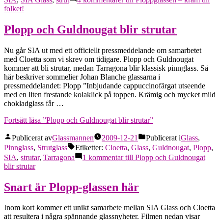
folket!
Plopp och Guldnougat blir strutar
Nu går SIA ut med ett officiellt pressmeddelande om samarbetet
med Cloetta som vi skrev om tidigare. Plopp och Guldnougat
kommer att bli strutar, medan Tarragona blir klassisk pinnglass. Så
här beskriver sommelier Johan Blanche glassarna i
pressmeddelandet: Plopp ”Inbjudande cappuccinofärgat utseende
med en liten frestande kolaklick på toppen. Krämig och mycket mild
chokladglass får …
Fortsätt läsa
”Plopp och Guldnougat blir strutar”
Publicerat av
Glassmannen
2009-12-21
Publicerat i
Glass
,
Pinnglass
,
Strutglass
Etiketter:
Cloetta
,
Glass
,
Guldnougat
,
Plopp
,
SIA
,
strutar
,
Tarragona
1 kommentar
till Plopp och Guldnougat
blir strutar
Snart är Plopp-glassen här
Inom kort kommer ett unikt samarbete mellan SIA Glass och Cloetta
att resultera i några spännande glassnyheter. Filmen nedan visar