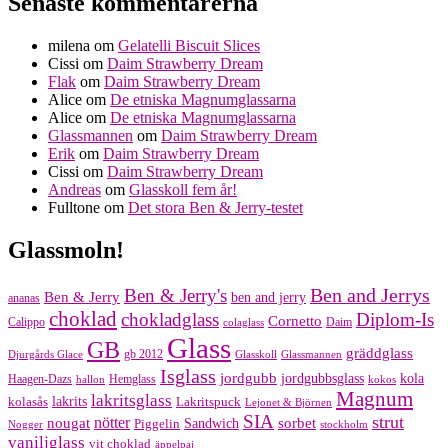
Senaste kommentarerna
milena
om
Gelatelli Biscuit Slices
Cissi
om
Daim Strawberry Dream
Flak
om
Daim Strawberry Dream
Alice
om
De etniska Magnumglassarna
Alice
om
De etniska Magnumglassarna
Glassmannen
om
Daim Strawberry Dream
Erik
om
Daim Strawberry Dream
Cissi
om
Daim Strawberry Dream
Andreas
om
Glasskoll fem år!
Fulltone
om
Det stora Ben & Jerry-testet
Glassmoln!
Ben and Jerrys
Ben & Jerry's
Ben & Jerry
ben and jerry
ananas
choklad
chokladglass
Diplom-Is
Cornetto
Calippo
Daim
colaglass
Glass
GB
gräddglass
gb 2012
Djurgårds Glace
Glasskoll
Glassmannen
Isglass
jordgubb
jordgubbsglass
kola
Haagen-Dazs
Hemglass
hallon
kokos
Magnum
lakritsglass
kolasås
lakrits
Lakritspuck
Lejonet & Björnen
SIA
strut
nougat
nötter
sorbet
Piggelin
Sandwich
Nogger
stockholm
vaniljglass
vit choklad
äppelpaj