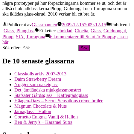
några prototyper på hur förpackningarna kommer se ut, och det är
alltså chokladklassikerna Plopp, Gulnougat och Tarragona som nu
ska iklädas glass-skrud. 2010 verkar bli ett bra år.
Publicerat av
Glassmannen
2009-12-15
2009-12-15
Publicerat
i
Glass
,
Pinnglass
Etiketter:
choklad
,
Cloetta
,
Glass
,
Guldnougat
,
Plopp
,
SIA
,
Tarragona
6 kommentarer
till Snart är Plopp-glassen
här
Sök efter:
De 10 senaste glassarna
Glasskolls arkiv 2007-2013
Daim Strawberry Dream
Nogger som paketglass
Det jämtländska mjukglassmonstret
Stafsäter Gårdsglass – Kaffegräddglass
Häagen-Dazs – Secret Sensations crème brûlée
Magnum Chocolate & Nuts
Järnaglass – Hallon
Cornetto Enigma Vanilj & Hallon
Ben & Jerry’s – Karamel Sutra