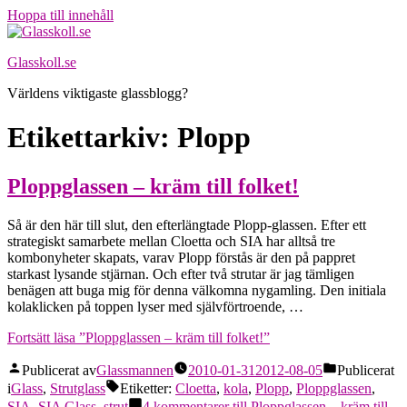
Hoppa till innehåll
Glasskoll.se
Världens viktigaste glassblogg?
Etikettarkiv:
Plopp
Ploppglassen – kräm till folket!
Så är den här till slut, den efterlängtade Plopp-glassen. Efter ett
strategiskt samarbete mellan Cloetta och SIA har alltså tre
kombonyheter skapats, varav Plopp förstås är den på pappret
starkast lysande stjärnan. Och efter två strutar är jag tämligen
benägen att buga mig för denna välkomna nygamling. Den initiala
kolaklicken på toppen lyser med självförtroende, …
Fortsätt läsa
”Ploppglassen – kräm till folket!”
Publicerat av
Glassmannen
2010-01-31
2012-08-05
Publicerat
i
Glass
,
Strutglass
Etiketter:
Cloetta
,
kola
,
Plopp
,
Ploppglassen
,
SIA
,
SIA Glass
,
strut
4 kommentarer
till Ploppglassen – kräm till