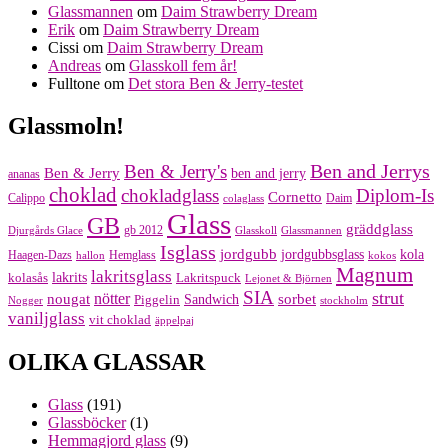
Glassmannen
om
Daim Strawberry Dream
Erik
om
Daim Strawberry Dream
Cissi
om
Daim Strawberry Dream
Andreas
om
Glasskoll fem år!
Fulltone
om
Det stora Ben & Jerry-testet
Glassmoln!
Ben and Jerrys
Ben & Jerry's
Ben & Jerry
ben and jerry
ananas
choklad
chokladglass
Diplom-Is
Cornetto
Calippo
Daim
colaglass
Glass
GB
gräddglass
gb 2012
Djurgårds Glace
Glasskoll
Glassmannen
Isglass
jordgubb
jordgubbsglass
kola
Haagen-Dazs
Hemglass
hallon
kokos
Magnum
lakritsglass
kolasås
lakrits
Lakritspuck
Lejonet & Björnen
SIA
strut
nougat
nötter
sorbet
Piggelin
Sandwich
Nogger
stockholm
vaniljglass
vit choklad
äppelpaj
OLIKA GLASSAR
Glass
(191)
Glassböcker
(1)
Hemmagjord glass
(9)