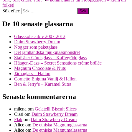
folket!
Sök efter:
De 10 senaste glassarna
Glasskolls arkiv 2007-2013
Daim Strawberry Dream
Nogger som paketglass
Det jämtländska mjukglassmonstret
Stafsäter Gårdsglass – Kaffegräddglass
Häagen-Dazs – Secret Sensations crème brûlée
Magnum Chocolate & Nuts
Järnaglass – Hallon
Cornetto Enigma Vanilj & Hallon
Ben & Jerry’s – Karamel Sutra
Senaste kommentarerna
milena
om
Gelatelli Biscuit Slices
Cissi
om
Daim Strawberry Dream
Flak
om
Daim Strawberry Dream
Alice
om
De etniska Magnumglassarna
Alice
om
De etniska Magnumglassarna