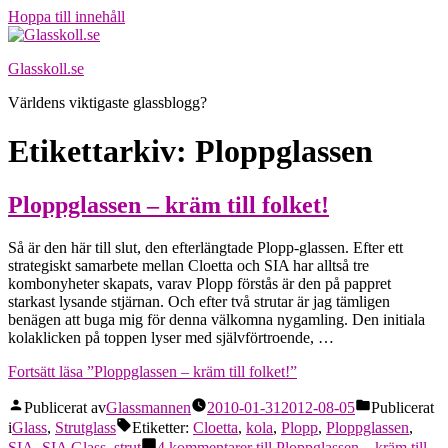
Hoppa till innehåll
Glasskoll.se
Världens viktigaste glassblogg?
Etikettarkiv:
Ploppglassen
Ploppglassen – kräm till folket!
Så är den här till slut, den efterlängtade Plopp-glassen. Efter ett
strategiskt samarbete mellan Cloetta och SIA har alltså tre
kombonyheter skapats, varav Plopp förstås är den på pappret
starkast lysande stjärnan. Och efter två strutar är jag tämligen
benägen att buga mig för denna välkomna nygamling. Den initiala
kolaklicken på toppen lyser med självförtroende, …
Fortsätt läsa
”Ploppglassen – kräm till folket!”
Publicerat av
Glassmannen
2010-01-31
2012-08-05
Publicerat
i
Glass
,
Strutglass
Etiketter:
Cloetta
,
kola
,
Plopp
,
Ploppglassen
,
SIA
,
SIA Glass
,
strut
4 kommentarer
till Ploppglassen – kräm till