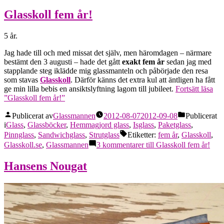
Glasskoll fem år!
5 år.
Jag hade till och med missat det själv, men häromdagen – närmare
bestämt den 3 augusti – hade det gått
exakt fem år
sedan jag med
stapplande steg iklädde mig glassmanteln och påbörjade den resa
som stavas
Glasskoll
. Därför känns det extra kul att äntligen ha fått
ge min lilla bebis en ansiktslyftning lagom till jubileet.
Fortsätt läsa
”Glasskoll fem år!”
Publicerat av
Glassmannen
2012-08-07
2012-09-08
Publicerat
i
Glass
,
Glassböcker
,
Hemmagjord glass
,
Isglass
,
Paketglass
,
Pinnglass
,
Sandwichglass
,
Strutglass
Etiketter:
fem år
,
Glasskoll
,
Glasskoll.se
,
Glassmannen
3 kommentarer
till Glasskoll fem år!
Hansens Nougat