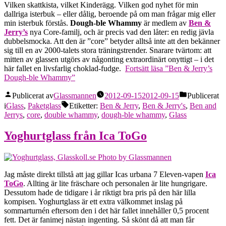
Vilken skattkista, vilket Kinderägg. Vilken god nyhet för min
dallriga isterbuk – eller dålig, beroende på om man frågar mig eller
min isterbuk förstås.
Dough-ble Whammy
är medlem av
Ben &
Jerry’s
nya Core-familj, och är precis vad den låter: en redig jävla
dubbelsmocka. Att den är ”core” betyder alltså inte att den bekänner
sig till en av 2000-talets stora träningstrender. Snarare tvärtom: att
mitten av glassen utgörs av någonting extraordinärt onyttigt – i det
här fallet en livsfarlig choklad-fudge.
Fortsätt läsa
”Ben & Jerry’s
Dough-ble Whammy”
Publicerat av
Glassmannen
2012-09-15
2012-09-15
Publicerat
i
Glass
,
Paketglass
Etiketter:
Ben & Jerry
,
Ben & Jerry's
,
Ben and
Jerrys
,
core
,
double whammy
,
dough-ble whammy
,
Glass
Yoghurtglass från Ica ToGo
Jag måste direkt tillstå att jag gillar Icas urbana 7 Eleven-vapen
Ica
ToGo
. Allting är lite fräschare och personalen är lite hungrigare.
Dessutom hade de tidigare i år riktigt bra pris på den här lilla
kompisen. Yoghurtglass är ett extra välkommet inslag på
sommarturnén eftersom den i det här fallet innehåller 0,5 procent
fett. Det är fanimej nästan ingenting. Så skönt då att man får