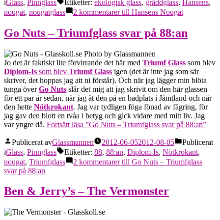
i
Glass
,
Pinnglass
Etiketter:
ekologisk glass
,
gräddglass
,
Hansens
,
nougat
,
nougatglass
2 kommentarer
till Hansens Nougat
Go Nuts – Triumfglass svar på 88:an
Jo det är faktiskt lite förvirrande det här med
Triumf Glass
som blev
Diplom-Is
som blev
Triumf Glass
igen (det är inte jag som sär
skriver, det hoppas jag att ni förstår). Och när jag lägger min blöta
tunga över
Go Nuts
slår det mig att jag skrivit om den här glassen
för ett par år sedan, när jag åt den på en badplats i Jämtland och när
den hette
Nötkrokant
. Jag var tydligen föga fönad av fägring, för
jag gav den blott en tvåa i betyg och gick vidare med mitt liv. Jag
var yngre då.
Fortsätt läsa
”Go Nuts – Triumfglass svar på 88:an”
Publicerat av
Glassmannen
2012-06-05
2012-08-05
Publicerat
i
Glass
,
Pinnglass
Etiketter:
88
,
88:an
,
Diplom-Is
,
Nötkrokant
,
nougat
,
Triumfglass
2 kommentarer
till Go Nuts – Triumfglass
svar på 88:an
Ben & Jerry’s – The Vermonster