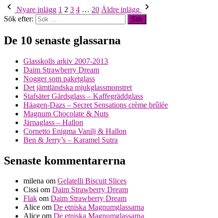
Nyare inlägg
1
2
3
4
…
20
Äldre inlägg
Sök efter:
De 10 senaste glassarna
Glasskolls arkiv 2007-2013
Daim Strawberry Dream
Nogger som paketglass
Det jämtländska mjukglassmonstret
Stafsäter Gårdsglass – Kaffegräddglass
Häagen-Dazs – Secret Sensations crème brûlée
Magnum Chocolate & Nuts
Järnaglass – Hallon
Cornetto Enigma Vanilj & Hallon
Ben & Jerry’s – Karamel Sutra
Senaste kommentarerna
milena
om
Gelatelli Biscuit Slices
Cissi
om
Daim Strawberry Dream
Flak
om
Daim Strawberry Dream
Alice
om
De etniska Magnumglassarna
Alice
om
De etniska Magnumglassarna