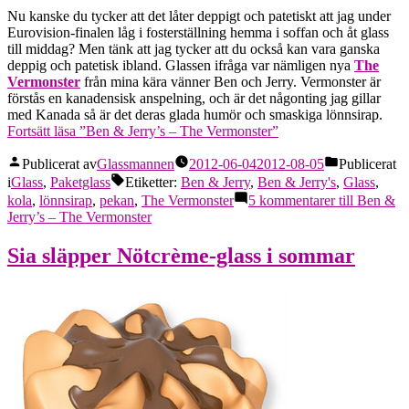
Nu kanske du tycker att det låter deppigt och patetiskt att jag under
Eurovision-finalen låg i fosterställning hemma i soffan och åt glass
till middag? Men tänk att jag tycker att du också kan vara ganska
deppig och patetisk ibland. Glassen ifråga var nämligen nya
The
Vermonster
från mina kära vänner Ben och Jerry. Vermonster är
förstås en kanadensisk anspelning, och är det någonting jag gillar
med Kanada så är det deras glada humör och smaskiga lönnsirap.
Fortsätt läsa
”Ben & Jerry’s – The Vermonster”
Publicerat av
Glassmannen
2012-06-04
2012-08-05
Publicerat
i
Glass
,
Paketglass
Etiketter:
Ben & Jerry
,
Ben & Jerry's
,
Glass
,
kola
,
lönnsirap
,
pekan
,
The Vermonster
5 kommentarer
till Ben &
Jerry’s – The Vermonster
Sia släpper Nötcrème-glass i sommar