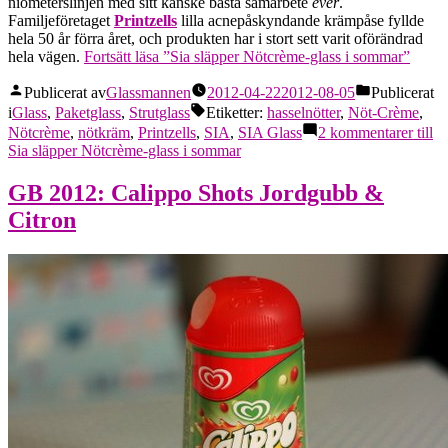
niometerslinjen med sitt kanske bästa samarbete
ever
.
Familjeföretaget
Printzells
lilla acnepåskyndande krämpåse fyllde
hela 50 år förra året, och produkten har i stort sett varit oförändrad
hela vägen.
Fortsätt läsa
”Sia släpper Nötcrème-glass i sommar”
Publicerat av
Glassmannen
2012-04-22
2012-08-05
Publicerat
i
Glass
,
Paketglass
,
Strutglass
Etiketter:
hasselnötter
,
Nöt-Crème
,
Nötcrème
,
nötkräm
,
Printzells
,
SIA
,
SIA Glass
2 kommentarer
till
Sia släpper Nötcrème-glass i sommar
GB 2012: Calippo Shots Jordgubb &
Citron