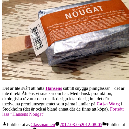
Det är lite svårt att hitta
Hansens
subtilt snygga pinnglassar – det är
inte direkt Åhléns vi snackar om här. Med dansk produktion,
ekologiska råvaror och rustik design letar de sig in i det där
medvetna premiumsegmentet som gärna handlar på
Cajsa Warg
i
Stockholm (det är också bland annat där de finns att köpa).
Fortsätt
läsa
”Hansens Nougat”
Publicerat av
Glassmannen
2012-08-05
2012-08-05
Publicerat