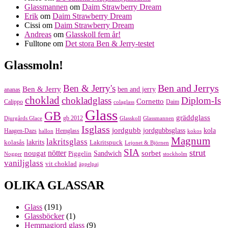
Glassmannen
om
Daim Strawberry Dream
Erik
om
Daim Strawberry Dream
Cissi
om
Daim Strawberry Dream
Andreas
om
Glasskoll fem år!
Fulltone
om
Det stora Ben & Jerry-testet
Glassmoln!
Ben and Jerrys
Ben & Jerry's
Ben & Jerry
ben and jerry
ananas
choklad
chokladglass
Diplom-Is
Cornetto
Calippo
Daim
colaglass
Glass
GB
gräddglass
gb 2012
Djurgårds Glace
Glasskoll
Glassmannen
Isglass
jordgubb
jordgubbsglass
kola
Haagen-Dazs
Hemglass
hallon
kokos
Magnum
lakritsglass
kolasås
lakrits
Lakritspuck
Lejonet & Björnen
SIA
strut
nougat
nötter
sorbet
Piggelin
Sandwich
Nogger
stockholm
vaniljglass
vit choklad
äppelpaj
OLIKA GLASSAR
Glass
(191)
Glassböcker
(1)
Hemmagjord glass
(9)