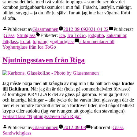
sabotera det hela med två valfria toppingz – som du ser blev det
kombon jordgubbar/kaksmulor i mitt fall. Fräscht, lustfyllt, mäktigt,
billigt, snyggt – ja du hör ju själv. Tur att jag inte har vägarna förbi
så ofta.
Publicerat av
Glassmannen
2012-09-09
2021-04-22
Publicerat
i
Glass
,
Strutglass
Etiketter:
Ica
,
Ica ToGo
,
jodgubb
,
kaksmulor
,
lättglass
,
lo-fat
,
topping
,
yoghurtglass
2 kommentarer
till
Yoghurtglass från Ica ToGo
Njutningsstaven från Riga
Jag måste börja med att krångla av mig min lilla hatt och säga
kudos
till Baltikum
. När jag än är där (helst på sommarhalvåret förvisso)
så formligen KRYLLAR det av glass på gatorna. Finniga fjortisar
och knarriga käringar – alla tycks de ha varsin liten glassvagn där de
mer eller mindre förstrött sitter och fördriver tiden med något baltiskt
krypto eller sudoku (jag var tvungen att googla den stavningen).
Fortsätt läsa
”Njutningsstaven från Riga”
Publicerat av
Glassmannen
2012-09-08
Publicerat i
Glass
,
Sandwichglass