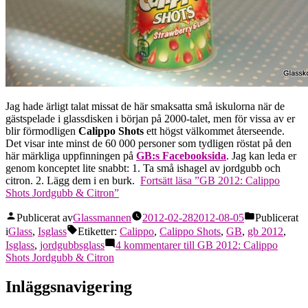
Jag hade ärligt talat missat de här smaksatta små iskulorna när de
gästspelade i glassdisken i början på 2000-talet, men för vissa av er
blir förmodligen
Calippo Shots
ett högst välkommet återseende.
Det visar inte minst de 60 000 personer som tydligen röstat på den
här märkliga uppfinningen på
GB:s Facebooksida
. Jag kan leda er
genom konceptet lite snabbt: 1. Ta små ishagel av jordgubb och
citron. 2. Lägg dem i en burk.
Fortsätt läsa
”GB 2012: Calippo
Shots Jordgubb & Citron”
Publicerat av
Glassmannen
2012-02-28
2012-08-05
Publicerat
i
Glass
,
Isglass
Etiketter:
Calippo
,
Calippo Shots
,
GB
,
gb 2012
,
Isglass
,
jordgubbsglass
4 kommentarer
till GB 2012: Calippo
Shots Jordgubb & Citron
Inläggsnavigering