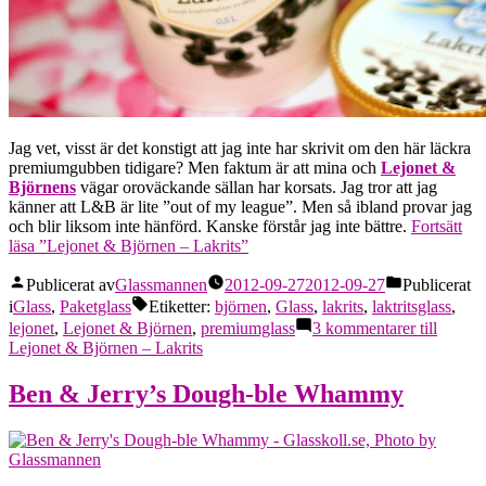
Jag vet, visst är det konstigt att jag inte har skrivit om den här läckra
premiumgubben tidigare? Men faktum är att mina och
Lejonet &
Björnens
vägar oroväckande sällan har korsats. Jag tror att jag
känner att L&B är lite ”out of my league”. Men så ibland provar jag
och blir liksom inte hänförd. Kanske förstår jag inte bättre.
Fortsätt
läsa
”Lejonet & Björnen – Lakrits”
Publicerat av
Glassmannen
2012-09-27
2012-09-27
Publicerat
i
Glass
,
Paketglass
Etiketter:
björnen
,
Glass
,
lakrits
,
laktritsglass
,
lejonet
,
Lejonet & Björnen
,
premiumglass
3 kommentarer
till
Lejonet & Björnen – Lakrits
Ben & Jerry’s Dough-ble Whammy