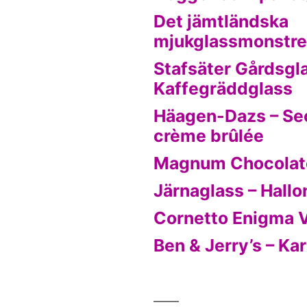
Det jämtländska
mjukglassmonstre
Stafsäter Gårdsgl
Kaffegräddglass
Häagen-Dazs – Se
crème brûlée
Magnum Chocolat
Järnaglass – Hallo
Cornetto Enigma Va
Ben & Jerry’s – Ka