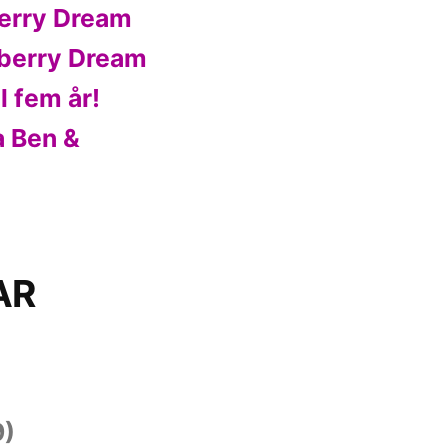
erry Dream
berry Dream
l fem år!
a Ben &
AR
9)