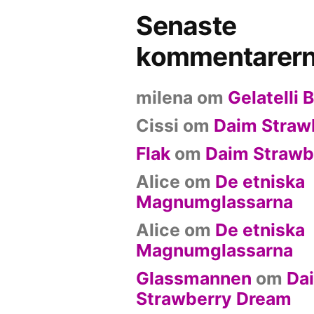
Senaste
kommentarer
milena
om
Gelatelli 
Cissi
om
Daim Straw
Flak
om
Daim Strawb
Alice
om
De etniska
Magnumglassarna
Alice
om
De etniska
Magnumglassarna
Glassmannen
om
Da
Strawberry Dream