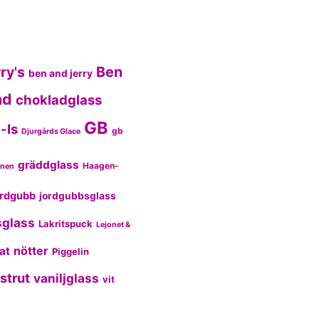
ry's
Ben
ben and jerry
ad
chokladglass
GB
-Is
gb
Djurgårds Glace
gräddglass
Haagen-
nnen
ordgubb
jordgubbsglass
sglass
Lakritspuck
Lejonet &
nötter
at
Piggelin
strut
vaniljglass
vit