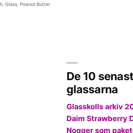
gh
,
Glass
,
Peanut Butter
De 10 senas
glassarna
Glasskolls arkiv 
Daim Strawberry 
Nogger som paket