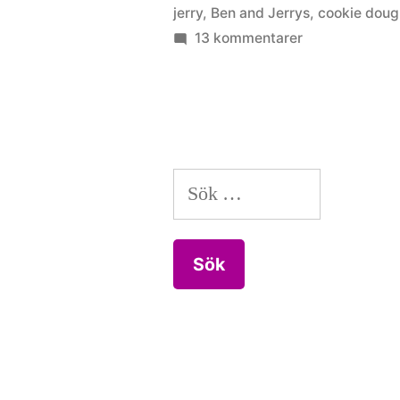
jerry
,
Ben and Jerrys
,
cookie dou
Butter
till
13 kommentarer
Cookie
Ben
&
Dough”
Jerry’s
Peanut
Butter
Sök
Cookie
Dough
efter: