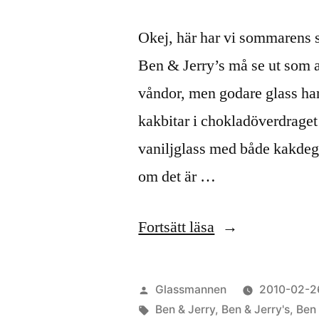
Okej, här har vi sommarens st
Ben & Jerry’s må se ut som 
våndor, men godare glass har 
kakbitar i chokladöverdraget
vaniljglass med både kakdeg
om det är …
”Ben
Fortsätt läsa
&
Jerry’s
Publicerat
Glassmannen
2010-02-2
Peanut
av
Etiketter:
Ben & Jerry
,
Ben & Jerry's
,
Ben 