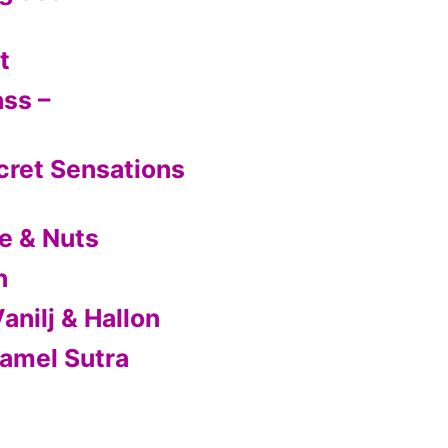
t
ass –
cret Sensations
e & Nuts
n
nilj & Hallon
ramel Sutra