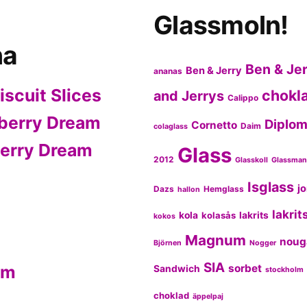
Glassmoln!
na
Ben & Jer
Ben & Jerry
ananas
Biscuit Slices
chokl
and Jerrys
Calippo
berry Dream
Diplom
Cornetto
Daim
colaglass
erry Dream
Glass
2012
Glasskoll
Glassma
Isglass
j
Dazs
Hemglass
hallon
lakrit
kola
kolasås
lakrits
kokos
Magnum
noug
Björnen
Nogger
SIA
im
sorbet
Sandwich
stockholm
choklad
äppelpaj