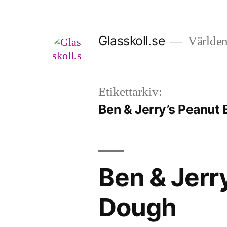
Hoppa
till
Glasskoll.se
Världens
innehåll
Etikettarkiv:
Ben & Jerry’s Peanut
Ben & Jerr
Dough