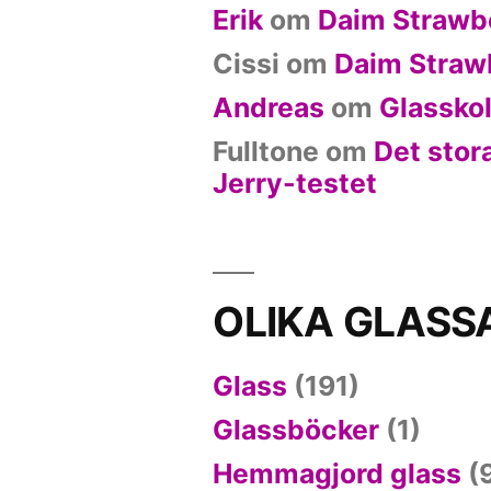
Erik
om
Daim Strawb
Cissi
om
Daim Straw
Andreas
om
Glasskol
Fulltone
om
Det stor
Jerry-testet
OLIKA GLASS
Glass
(191)
Glassböcker
(1)
Hemmagjord glass
(