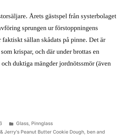
orsäljare. Årets gästspel från systerbolaget
avföring sprungen ur förstoppningens
faktiskt sällan skådats på pinne. Det är
 som krispar, och där under brottas en
 och duktiga mängder jordnötssmör (även
Publicerat
6
Glass
,
Pinnglass
i
& Jerry's Peanut Butter Cookie Dough
,
ben and