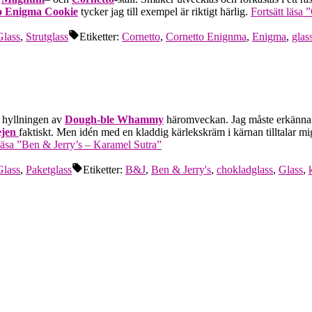
o Enigma Cookie
tycker jag till exempel är riktigt härlig.
Fortsätt läsa
”
Glass
,
Strutglass
Etiketter:
Cornetto
,
Cornetto Enignma
,
Enigma
,
glass
er hyllningen av
Dough-ble Whammy
häromveckan. Jag måste erkänna a
ejen
faktiskt. Men idén med en kladdig kärlekskräm i kärnan tilltalar mig
läsa
”Ben & Jerry’s – Karamel Sutra”
Glass
,
Paketglass
Etiketter:
B&J
,
Ben & Jerry's
,
chokladglass
,
Glass
,