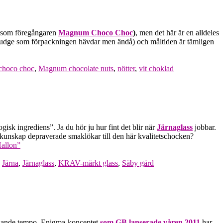
is som föregångaren
Magnum Choco Choc
)
, men det här är en alldeles
ig fudge som förpackningen hävdar men ändå) och måltiden är tämligen
hoco choc
,
Magnum chocolate nuts
,
nötter
,
vit choklad
sk ingrediens”. Ja du hör ju hur fint det blir när
Järnaglass
jobbar.
unskap depraverade smaklökar till den här kvalitetschocken?
Hallon”
,
Järna
,
Järnaglass
,
KRAV-märkt glass
,
Säby gård
 rasande tempo. Enigma-konceptet
som GB lanserade våren 2011
har