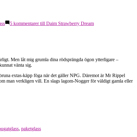
ass
5 kommentarer
till Daim Strawberry Dream
ärligt. Men låt mig grumla dina rödsprängda ögon ytterligare –
kunnat vänta sig.
a bruna extas-käpp föga när det gäller NPG. Däremot är Mr Rippel
om man verkligen vill. En slags lagom-Nogger för väldigt gamla eller
ougatglass
,
paketglass