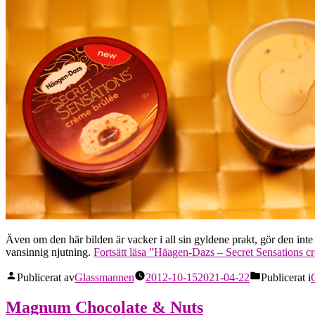
Även om den här bilden är vacker i all sin gyldene prakt, gör den int
vansinnig njutning.
Fortsätt läsa
”Häagen-Dazs – Secret Sensations cr
Publicerat av
Glassmannen
2012-10-15
2021-04-22
Publicerat i
Magnum Chocolate & Nuts