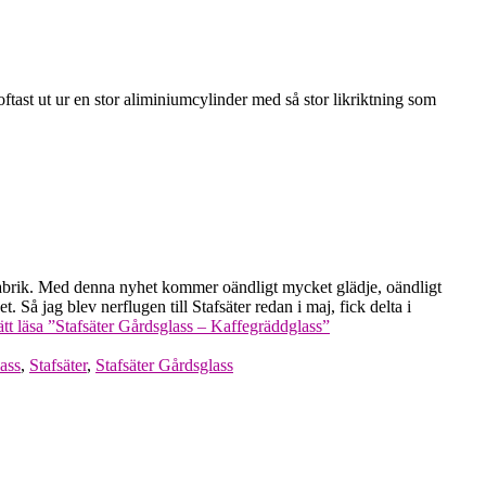
ftast ut ur en stor aliminiumcylinder med så stor likriktning som
sfabrik. Med denna nyhet kommer oändligt mycket glädje, oändligt
 jag blev nerflugen till Stafsäter redan i maj, fick delta i
tt läsa
”Stafsäter Gårdsglass – Kaffegräddglass”
ass
,
Stafsäter
,
Stafsäter Gårdsglass