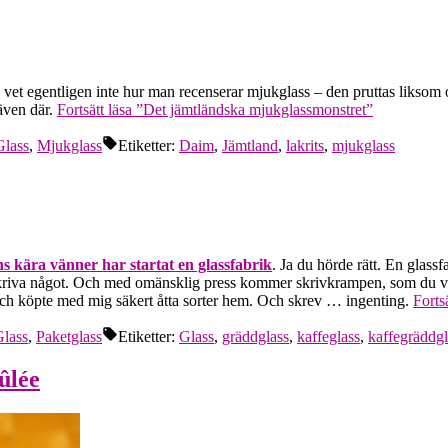
g vet egentligen inte hur man recenserar mjukglass – den pruttas liksom o
 även där.
Fortsätt läsa
”Det jämtländska mjukglassmonstret”
Glass
,
Mjukglass
Etiketter:
Daim
,
Jämtland
,
lakrits
,
mjukglass
 kära vänner har startat en glassfabrik
. Ja du hörde rätt. En glas
riva något. Och med omänsklig press kommer skrivkrampen, som du vet. Så
 och köpte med mig säkert åtta sorter hem. Och skrev … ingenting.
Fortsä
lass
,
Paketglass
Etiketter:
Glass
,
gräddglass
,
kaffeglass
,
kaffegräddgl
ûlée