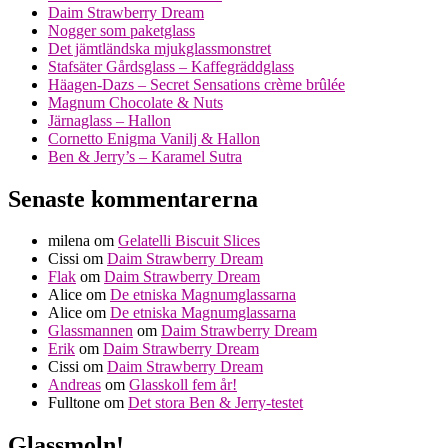
Daim Strawberry Dream
Nogger som paketglass
Det jämtländska mjukglassmonstret
Stafsäter Gårdsglass – Kaffegräddglass
Häagen-Dazs – Secret Sensations crème brûlée
Magnum Chocolate & Nuts
Järnaglass – Hallon
Cornetto Enigma Vanilj & Hallon
Ben & Jerry’s – Karamel Sutra
Senaste kommentarerna
milena
om
Gelatelli Biscuit Slices
Cissi
om
Daim Strawberry Dream
Flak
om
Daim Strawberry Dream
Alice
om
De etniska Magnumglassarna
Alice
om
De etniska Magnumglassarna
Glassmannen
om
Daim Strawberry Dream
Erik
om
Daim Strawberry Dream
Cissi
om
Daim Strawberry Dream
Andreas
om
Glasskoll fem år!
Fulltone
om
Det stora Ben & Jerry-testet
Glassmoln!