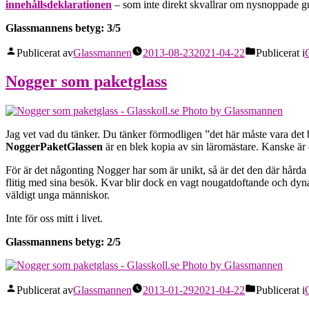
innehållsdeklarationen
– som inte direkt skvallrar om nysnoppade gu
Glassmannens betyg: 3/5
Publicerat av
Glassmannen
2013-08-23
2021-04-22
Publicerat i
Nogger som paketglass
Jag vet vad du tänker. Du tänker förmodligen ”det här måste vara det 
NoggerPaketGlassen
är en blek kopia av sin läromästare. Kanske är d
För är det någonting Nogger har som är unikt, så är det den där hård
flitig med sina besök. Kvar blir dock en vagt nougatdoftande och dyn
väldigt unga människor.
Inte för oss mitt i livet.
Glassmannens betyg: 2/5
Publicerat av
Glassmannen
2013-01-29
2021-04-22
Publicerat i