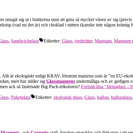
om smugit sig ut i butikerna utan att göra så mycket väsen av sig (prec
vetekrisp (vad nu det är) och choklad i mitten (kanske inte någon kräm
Glass
,
Sandwichglass
Etiketter:
Glass
,
jordnötter
,
Magnum
,
Magnum c
. Allt är ekologiskt enligt KRAV, förutom maizena som är ”en EU-ekologi
sedan, men hur ställer sig
Glassmannens
undermåliga och av gedigen ok
 men ack så fastetsade Big Pack-trikoloren?
Fortsätt läsa
”Järnaglass – 
Glass
,
Paketglass
Etiketter:
ekologisk glass
,
Glass
,
hallon
,
hallonglass
e
Magnum
– och
Cornetto
-stall. Smaker utvecklas och förkastas i ett