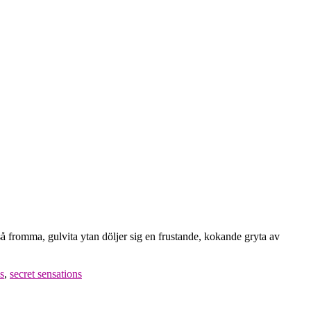
så fromma, gulvita ytan döljer sig en frustande, kokande gryta av
s
,
secret sensations