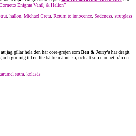
Cornetto Enigma Vanilj & Hallon”
trut
,
hallon
,
Michael Cretu
,
Return to innocence
,
Sadeness
,
strutglass
tt jag gillar hela den här core-grejen som
Ben & Jerry’s
har dragit
 och gör mig till en lite bättre människa, och att sno namnet från en
karamel sutra
,
kolasås