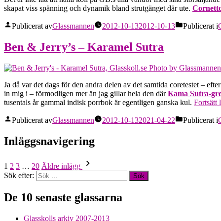
skapat viss spänning och dynamik bland strutgänget där ute.
Cornett
Publicerat av
Glassmannen
2012-10-13
2012-10-13
Publicerat i
Ben & Jerry’s – Karamel Sutra
Ja då var det dags för den andra delen av det samtida coretestet – eft
in mig i – förmodligen mer än jag gillar hela den där
Kama Sutra-gr
tusentals år gammal indisk porrbok är egentligen ganska kul.
Fortsätt 
Publicerat av
Glassmannen
2012-10-13
2021-04-22
Publicerat i
Inläggsnavigering
1
2
3
…
20
Äldre inlägg
Sök efter:
De 10 senaste glassarna
Glasskolls arkiv 2007-2013