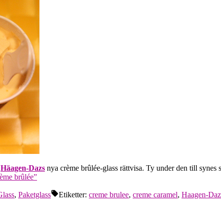
e
Häagen-Dazs
nya crème brûlée-glass rättvisa. Ty under den till synes 
ème brûlée”
Glass
,
Paketglass
Etiketter:
creme brulee
,
creme caramel
,
Haagen-Daz