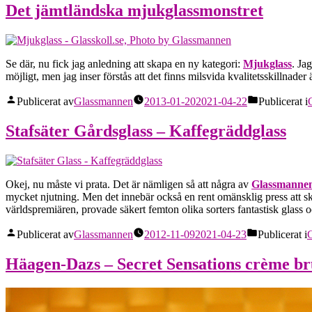
Det jämtländska mjukglassmonstret
Se där, nu fick jag anledning att skapa en ny kategori:
Mjukglass
. Ja
möjligt, men jag inser förstås att det finns milsvida kvalitetsskillnader
Publicerat av
Glassmannen
2013-01-20
2021-04-22
Publicerat i
Stafsäter Gårdsglass – Kaffegräddglass
Okej, nu måste vi prata. Det är nämligen så att några av
Glassmannens
mycket njutning. Men det innebär också en rent omänsklig press att sk
världspremiären, provade säkert femton olika sorters fantastisk glass
Publicerat av
Glassmannen
2012-11-09
2021-04-23
Publicerat i
G
Häagen-Dazs – Secret Sensations crème br