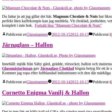
Du fattar ju att jag gillar det här.
Magnum Chcolate & Nuts
har liks
perfekt liten kaffekompis kan jag meddela. Vit choklad, jordnötter, 
komplett i min bok.
Fortsätt läsa
”Magnum Chocolate & Nuts”
Publicerat av
Glassmannen
2012-10-15
2012-10-13
Publicerat i
Järnaglass – Hallon
Innehåll: mjölk från Säby gård, grädde, rörsocker, hallon och maizena
Glassmästarinnan
gav
Järnaglass Choklad
högsta betyg för ett år 
Kommer jag ropa efter luftblandad industrismet och den där märkliga
Publicerat av
Glassmannen
2012-10-14
2012-10-13
Publicerat i
Cornetto Enigma Vanilj & Hallon
Det är inte lätt att hålla koll på GB:s alla vändor med sina storsäljand