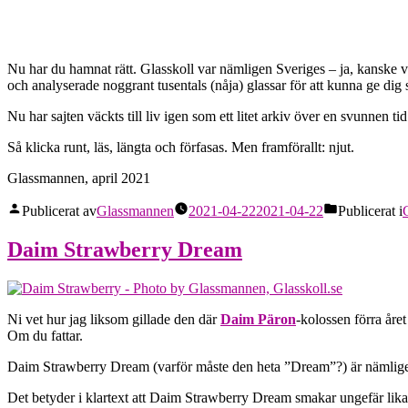
Nu har du hamnat rätt. Glasskoll var nämligen Sveriges – ja, kanske 
och analyserade noggrant tusentals (nåja) glassar för att kunna ge dig 
Nu har sajten väckts till liv igen som ett litet arkiv över en svunnen tid
Så klicka runt, läs, längta och förfasas. Men framförallt: njut.
Glassmannen, april 2021
Publicerat av
Glassmannen
2021-04-22
2021-04-22
Publicerat i
Daim Strawberry Dream
Ni vet hur jag liksom gillade den där
Daim Päron
-kolossen förra året
Om du fattar.
Daim Strawberry Dream (varför måste den heta ”Dream”?) är nämligen
Det betyder i klartext att Daim Strawberry Dream smakar ungefär li