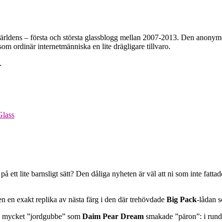
världens – första och största glassblogg mellan 2007-2013. Den anonym
som ordinär internetmänniska en lite drägligare tillvaro.
.
Glass
 på ett lite barnsligt sätt? Den dåliga nyheten är väl att ni som inte fa
 en exakt replika av nästa färg i den där trehövdade
Big Pack
-lådan s
ka mycket ”jordgubbe” som
Daim Pear Dream
smakade ”päron”: i runda 