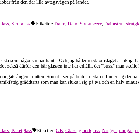
bbar från den där lilla avtagsvägen på landet.
Glass
,
Strutglass
Etiketter:
Daim
,
Daim Strawbeery
,
Daimstrut
,
strutgl
bästa som någonsin har hänt”. Och jag håller med: omslaget är riktigt h
et också därför den här glassen inte har erhållit det ”buzz” man skulle 
a nougatstången i mitten. Som du ser på bilden nedan infinner sig denn
amikfattig gräddtårta som man kan sluka i sig på två och en halv minut 
Glass
,
Paketglass
Etiketter:
GB
,
Glass
,
gräddglass
,
Nogger
,
nougat
,
n