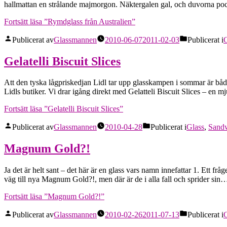
hallmattan en strålande majmorgon. Näktergalen gal, och duvorna p
Fortsätt läsa
”Rymdglass från Australien”
Publicerat av
Glassmannen
2010-06-07
2011-02-03
Publicerat i
G
Gelatelli Biscuit Slices
Att den tyska lågpriskedjan Lidl tar upp glasskampen i sommar är både f
Lidls butiker. Vi drar igång direkt med Gelatteli Biscuit Slices – en
Fortsätt läsa
”Gelatelli Biscuit Slices”
Publicerat av
Glassmannen
2010-04-28
Publicerat i
Glass
,
Sandw
Magnum Gold?!
Ja det är helt sant – det här är en glass vars namn innefattar 1. Ett fr
väg till nya Magnum Gold?!, men där är de i alla fall och sprider s
Fortsätt läsa
”Magnum Gold?!”
Publicerat av
Glassmannen
2010-02-26
2011-07-13
Publicerat i
G