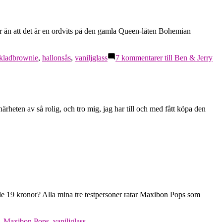
r än att det är en ordvits på den gamla Queen-låten Bohemian
kladbrownie
,
hallonsås
,
vaniljglass
7 kommentarer
till Ben & Jerry
rheten av så rolig, och tro mig, jag har till och med fått köpa den
r de 19 kronor? Alla mina tre testpersoner ratar Maxibon Pops som
,
Maxibon Pops
,
vaniljglass