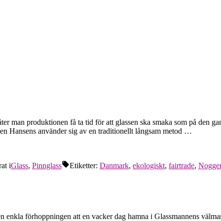
låter man produktionen få ta tid för att glassen ska smaka som på den ga
, men Hansens använder sig av en traditionellt långsam metod …
at i
Glass
,
Pinnglass
Etiketter:
Danmark
,
ekologiskt
,
fairtrade
,
Nogge
en enkla förhoppningen att en vacker dag hamna i Glassmannens välmani