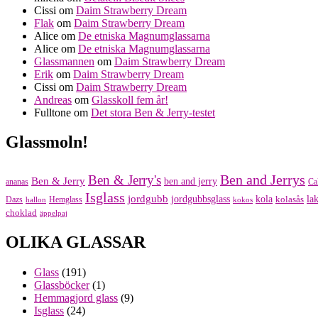
Cissi
om
Daim Strawberry Dream
Flak
om
Daim Strawberry Dream
Alice
om
De etniska Magnumglassarna
Alice
om
De etniska Magnumglassarna
Glassmannen
om
Daim Strawberry Dream
Erik
om
Daim Strawberry Dream
Cissi
om
Daim Strawberry Dream
Andreas
om
Glasskoll fem år!
Fulltone
om
Det stora Ben & Jerry-testet
Glassmoln!
Ben and Jerrys
Ben & Jerry's
Ben & Jerry
ben and jerry
ananas
Ca
Isglass
jordgubb
jordgubbsglass
kola
kolasås
lak
Dazs
Hemglass
hallon
kokos
choklad
äppelpaj
OLIKA GLASSAR
Glass
(191)
Glassböcker
(1)
Hemmagjord glass
(9)
Isglass
(24)