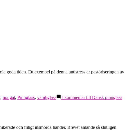
mla goda tiden. Ett exempel på denna antistress är pastöriseringen av
r
,
nougat
,
Pinnglass
,
vaniljglass
1 kommentar
till Dansk pinnglass
kerade och flitigt insmorda händer. Brevet anlände så slutligen