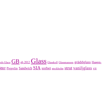
Glass
GB
gräddglass
gb 2012
Haagen-
rds Glace
Glasskoll
Glassmannen
SIA
strut
vaniljglass
tter
sorbet
Piggelin
Sandwich
vit
stockholm