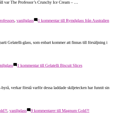
åll var The Professor’s Crunchy Ice Cream – …
rofessors
,
vaniljglass
1 kommentar
till Rymdglass från Australien
rti Gelatelli-glass, som enbart kommer att finnas till försäljning i
niljglass
1 kommentar
till Gelatelli Biscuit Slices
-byrå, verkar förstå varför dessa laddade skiljetecken har funnit sin
ld?!
,
vaniljglass
9 kommentarer
till Magnum Gold?!