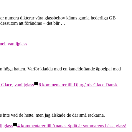
fter numera dikterar våra glassbehov känns gamla hederliga GB
essutom att förändras – det blir …
nel
,
vaniljglass
i den höga hatten. Varför kladda med en kaneldoftande äppelpaj med
 Glace
,
vaniljglass
6 kommentarer
till Djurgårds Glace Dansk
inte vad de hette, men jag älskade de där små rackarna.
iljglass
4 kommentarer
till Ananas Splitt är sommarens bästa glass!