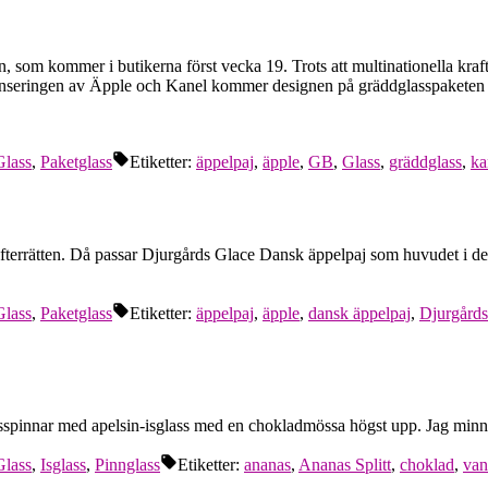
 som kommer i butikerna först vecka 19. Trots att multinationella kra
nseringen av Äpple och Kanel kommer designen på gräddglasspaketen d
Glass
,
Paketglass
Etiketter:
äppelpaj
,
äpple
,
GB
,
Glass
,
gräddglass
,
ka
till efterrätten. Då passar Djurgårds Glace Dansk äppelpaj som huvudet 
Glass
,
Paketglass
Etiketter:
äppelpaj
,
äpple
,
dansk äppelpaj
,
Djurgårds
sspinnar med apelsin-isglass med en chokladmössa högst upp. Jag minns 
Glass
,
Isglass
,
Pinnglass
Etiketter:
ananas
,
Ananas Splitt
,
choklad
,
van