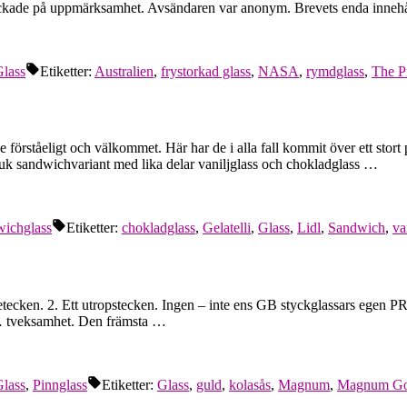
ockade på uppmärksamhet. Avsändaren var anonym. Brevets enda inneh
lass
Etiketter:
Australien
,
frystorkad glass
,
NASA
,
rymdglass
,
The P
örståeligt och välkommet. Här har de i alla fall kommit över ett stort pa
 mjuk sandwichvariant med lika delar vaniljglass och chokladglass …
ichglass
Etiketter:
chokladglass
,
Gelatelli
,
Glass
,
Lidl
,
Sandwich
,
va
ågetecken. 2. Ett utropstecken. Ingen – inte ens GB styckglassars egen PR
in… tveksamhet. Den främsta …
lass
,
Pinnglass
Etiketter:
Glass
,
guld
,
kolasås
,
Magnum
,
Magnum Go