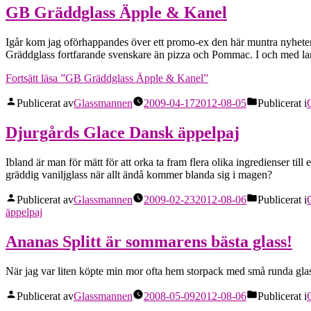
GB Gräddglass Äpple & Kanel
Igår kom jag oförhappandes över ett promo-ex den här muntra nyheten,
Gräddglass fortfarande svenskare än pizza och Pommac. I och med la
Fortsätt läsa
”GB Gräddglass Äpple & Kanel”
Publicerat av
Glassmannen
2009-04-17
2012-08-05
Publicerat i
Djurgårds Glace Dansk äppelpaj
Ibland är man för mätt för att orka ta fram flera olika ingredienser 
gräddig vaniljglass när allt ändå kommer blanda sig i magen?
Publicerat av
Glassmannen
2009-02-23
2012-08-06
Publicerat i
äppelpaj
Ananas Splitt är sommarens bästa glass!
När jag var liten köpte min mor ofta hem storpack med små runda gla
Publicerat av
Glassmannen
2008-05-09
2012-08-06
Publicerat i