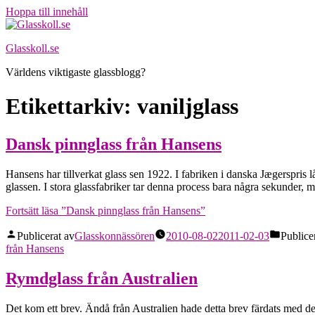
Hoppa till innehåll
Glasskoll.se
Världens viktigaste glassblogg?
Etikettarkiv:
vaniljglass
Dansk pinnglass från Hansens
Hansens har tillverkat glass sen 1922. I fabriken i danska Jægerspris 
glassen. I stora glassfabriker tar denna process bara några sekunder
Fortsätt läsa
”Dansk pinnglass från Hansens”
Publicerat av
Glasskonnässören
2010-08-02
2011-02-03
Publicer
från Hansens
Rymdglass från Australien
Det kom ett brev. Ändå från Australien hade detta brev färdats med d