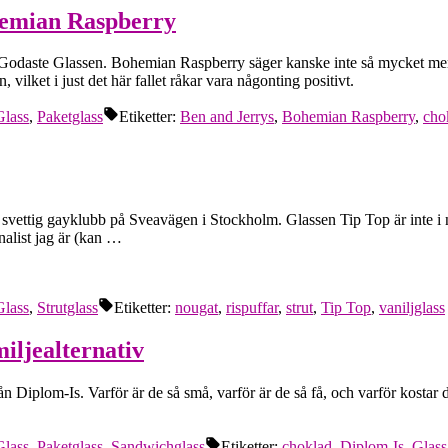
hemian Raspberry
en Godaste Glassen. Bohemian Raspberry säger kanske inte så mycket me
vilket i just det här fallet råkar vara någonting positivt.
Glass
,
Paketglass
Etiketter:
Ben and Jerrys
,
Bohemian Raspberry
,
cho
svettig gayklubb på Sveavägen i Stockholm. Glassen Tip Top är inte i nä
nalist jag är (kan …
Glass
,
Strutglass
Etiketter:
nougat
,
rispuffar
,
strut
,
Tip Top
,
vaniljglass
iljealternativ
rån Diplom-Is. Varför är de så små, varför är de så få, och varför kosta
Glass
,
Paketglass
,
Sandwichglass
Etiketter:
choklad
,
Diplom-Is
,
Glass