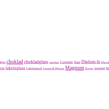
choklad
chokladglass
Diplom-Is
Cornetto
lippo
Daim
colaglass
Djurgå
Magnum
lakritsglass
nougat
nö
rits
Lakritspuck
Lejonet & Björnen
Nogger