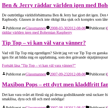
Ben & Jerry räddar världen igen med Bo
De outtröttliga världsförbättrarna Ben & Jerry har gjort det igen. D
Raphsody. Glassen är dock inte riktigt lika sjuk och komplex som låten, 
Publicerat av
Glassmannen
2008-03-30
2012-08-06
Publicerat i
räddar världen igen med Bohemian Raspberry
Tip Top – vi kan väl vara vänner?
Vad vill Tip Top mig egentligen? Såvitt jag vet var Tip Top en ganska 
igen för att bilda mig en uppfattning, som den grävande skjutjärnsjour
Fortsätt läsa
”Tip Top – vi kan väl vara vänner?”
Publicerat av
Glassmannen
2007-09-23
2012-08-06
Publicerat i
Maxibon Pops – ett dyrt men kladdfritt fam
Det kan vara svårt att förstå sig på dessa godisliknande små rackare f
smaklösa, dyra och till och med onödiga!
Publicerat av
Glassmannen
2007-08-18
2012-08-07
Publicerat i