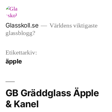
Hoppa
till
innehåll
Glasskoll.se
Världens viktigaste
glassblogg?
Etikettarkiv:
äpple
GB Gräddglass Äpple
& Kanel