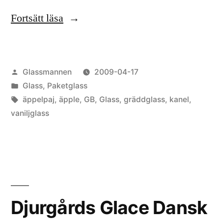
”GB
Fortsätt läsa
Gräddglass
Äpple
Publicerat
Glassmannen
2009-04-17
&
av
Publicerat
Glass
,
Paketglass
Kanel”
i
Etiketter:
äppelpaj
,
äpple
,
GB
,
Glass
,
gräddglass
,
kanel
,
vaniljglass
Djurgårds Glace Dansk