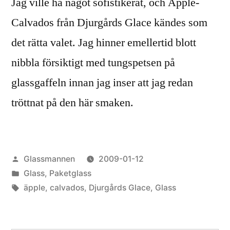
Jag ville ha något sofistikerat, och Äpple-
Calvados från Djurgårds Glace kändes som
det rätta valet. Jag hinner emellertid blott
nibbla försiktigt med tungspetsen på
glassgaffeln innan jag inser att jag redan
tröttnat på den här smaken.
Publicerat
Glassmannen
2009-01-12
av
Publicerat
Glass
,
Paketglass
i
Etiketter:
äpple
,
calvados
,
Djurgårds Glace
,
Glass