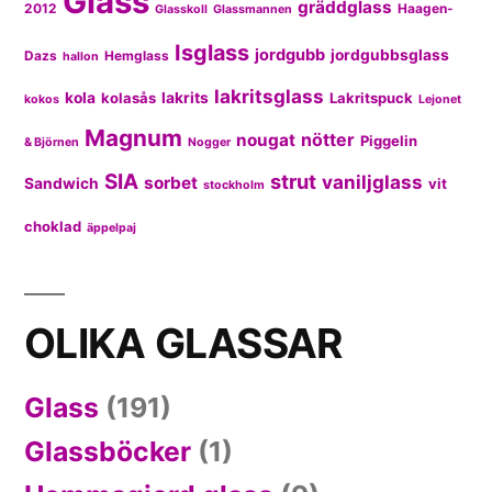
Glass
gräddglass
2012
Haagen-
Glasskoll
Glassmannen
Isglass
jordgubb
jordgubbsglass
Dazs
Hemglass
hallon
lakritsglass
kola
kolasås
lakrits
Lakritspuck
kokos
Lejonet
Magnum
nötter
nougat
Piggelin
& Björnen
Nogger
SIA
strut
vaniljglass
sorbet
Sandwich
vit
stockholm
choklad
äppelpaj
OLIKA GLASSAR
Glass
(191)
Glassböcker
(1)