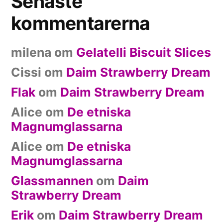
Senaste
kommentarerna
milena
om
Gelatelli Biscuit Slices
Cissi
om
Daim Strawberry Dream
Flak
om
Daim Strawberry Dream
Alice
om
De etniska
Magnumglassarna
Alice
om
De etniska
Magnumglassarna
Glassmannen
om
Daim
Strawberry Dream
Erik
om
Daim Strawberry Dream