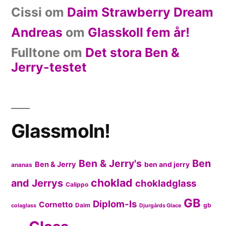
Cissi
om
Daim Strawberry Dream
Andreas
om
Glasskoll fem år!
Fulltone
om
Det stora Ben &
Jerry-testet
Glassmoln!
Ben & Jerry's
Ben
Ben & Jerry
ben and jerry
ananas
choklad
and Jerrys
chokladglass
Calippo
GB
Diplom-Is
Cornetto
Daim
gb
colaglass
Djurgårds Glace