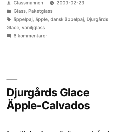
Publicerat
Glassmannen
2009-02-23
av
Publicerat
Glass
,
Paketglass
i
Etiketter:
äppelpaj
,
äpple
,
dansk äppelpaj
,
Djurgårds
Glace
,
vaniljglass
till
6 kommentarer
Djurgårds
Glace
Dansk
äppelpaj
Djurgårds Glace
Äpple-Calvados