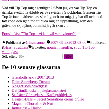
Vad vill Tip Top mig egentligen? Såvitt jag vet var Tip Top en
ganska svettig gayklubb på Sveavägen i Stockholm. Glassen Tip
Top är inte i närheten av så rolig, och tro mig, jag har till och med
fått köpa den igen för att bilda mig en uppfattning, som den
grävande skjutjärnsjournalist jag är (kan …
Fortsätt läsa
”Tip Top – vi kan väl vara vänner?”
Publicerat av
Glassmannen
2007-09-23
2012-08-06
Publicerat
i
Glass
,
Strutglass
Etiketter:
nougat
,
rispuffar
,
strut
,
Tip Top
,
vaniljglass
Sök efter:
De 10 senaste glassarna
Glasskolls arkiv 2007-2013
Daim Strawberry Dream
Nogger som paketglass
Det jämtländska mjukglassmonstret
Stafsäter Gårdsglass – Kaffegräddglass
Häagen-Dazs – Secret Sensations crème brûlée
Magnum Chocolate & Nuts
Järnaglass – Hallon