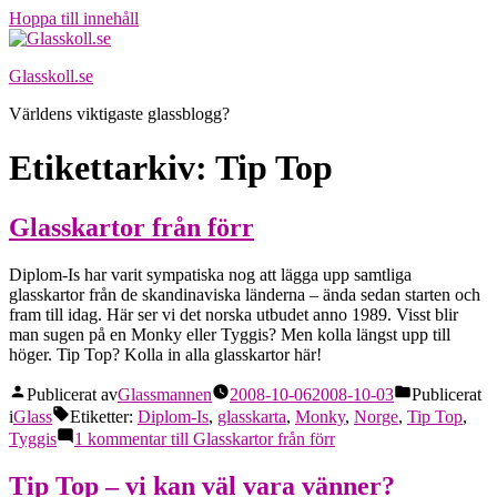
Hoppa till innehåll
Glasskoll.se
Världens viktigaste glassblogg?
Etikettarkiv:
Tip Top
Glasskartor från förr
Diplom-Is har varit sympatiska nog att lägga upp samtliga
glasskartor från de skandinaviska länderna – ända sedan starten och
fram till idag. Här ser vi det norska utbudet anno 1989. Visst blir
man sugen på en Monky eller Tyggis? Men kolla längst upp till
höger. Tip Top? Kolla in alla glasskartor här!
Publicerat av
Glassmannen
2008-10-06
2008-10-03
Publicerat
i
Glass
Etiketter:
Diplom-Is
,
glasskarta
,
Monky
,
Norge
,
Tip Top
,
Tyggis
1 kommentar
till Glasskartor från förr
Tip Top – vi kan väl vara vänner?