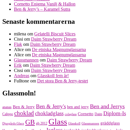
Cornetto Enigma Vanilj & Hallon
Ben & Jerry’s – Karamel Sutra
Senaste kommentarerna
milena
om
Gelatelli Biscuit Slices
Cissi
om
Daim Strawberry Dream
Flak
om
Daim Strawberry Dream
Alice
om
De etniska Magnumglassarna
Alice
om
De etniska Magnumglassarna
Glassmannen
om
Daim Strawberry Dream
Erik
om
Daim Strawberry Dream
Cissi
om
Daim Strawberry Dream
Andreas
om
Glasskoll fem år!
Fulltone
om
Det stora Ben & Jerry-testet
Glassmoln!
Ben and Jerrys
Ben & Jerry's
Ben & Jerry
ben and jerry
ananas
choklad
chokladglass
Diplom-Is
Cornetto
Calippo
Daim
colaglass
Glass
GB
gräddglass
gb 2012
Djurgårds Glace
Glasskoll
Glassmannen
Isglass