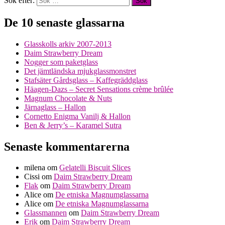
Sök efter:
De 10 senaste glassarna
Glasskolls arkiv 2007-2013
Daim Strawberry Dream
Nogger som paketglass
Det jämtländska mjukglassmonstret
Stafsäter Gårdsglass – Kaffegräddglass
Häagen-Dazs – Secret Sensations crème brûlée
Magnum Chocolate & Nuts
Järnaglass – Hallon
Cornetto Enigma Vanilj & Hallon
Ben & Jerry’s – Karamel Sutra
Senaste kommentarerna
milena
om
Gelatelli Biscuit Slices
Cissi
om
Daim Strawberry Dream
Flak
om
Daim Strawberry Dream
Alice
om
De etniska Magnumglassarna
Alice
om
De etniska Magnumglassarna
Glassmannen
om
Daim Strawberry Dream
Erik
om
Daim Strawberry Dream