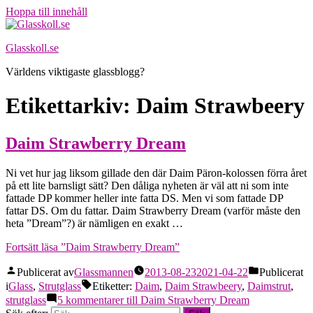
Hoppa till innehåll
Glasskoll.se
Världens viktigaste glassblogg?
Etikettarkiv:
Daim Strawbeery
Daim Strawberry Dream
Ni vet hur jag liksom gillade den där Daim Päron-kolossen förra året
på ett lite barnsligt sätt? Den dåliga nyheten är väl att ni som inte
fattade DP kommer heller inte fatta DS. Men vi som fattade DP
fattar DS. Om du fattar. Daim Strawberry Dream (varför måste den
heta ”Dream”?) är nämligen en exakt …
Fortsätt läsa
”Daim Strawberry Dream”
Publicerat av
Glassmannen
2013-08-23
2021-04-22
Publicerat
i
Glass
,
Strutglass
Etiketter:
Daim
,
Daim Strawbeery
,
Daimstrut
,
strutglass
5 kommentarer
till Daim Strawberry Dream