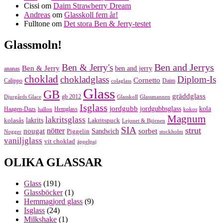
Cissi
om
Daim Strawberry Dream
Andreas
om
Glasskoll fem år!
Fulltone
om
Det stora Ben & Jerry-testet
Glassmoln!
Ben and Jerrys
Ben & Jerry's
Ben & Jerry
ben and jerry
ananas
choklad
chokladglass
Diplom-Is
Cornetto
Calippo
Daim
colaglass
Glass
GB
gräddglass
gb 2012
Djurgårds Glace
Glasskoll
Glassmannen
Isglass
jordgubb
jordgubbsglass
kola
Haagen-Dazs
Hemglass
hallon
kokos
Magnum
lakritsglass
kolasås
lakrits
Lakritspuck
Lejonet & Björnen
SIA
strut
nougat
nötter
sorbet
Piggelin
Sandwich
Nogger
stockholm
vaniljglass
vit choklad
äppelpaj
OLIKA GLASSAR
Glass
(191)
Glassböcker
(1)
Hemmagjord glass
(9)
Isglass
(24)
Milkshake
(1)