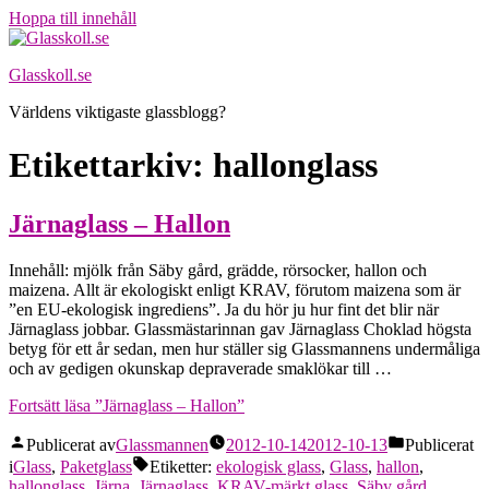
Hoppa till innehåll
Glasskoll.se
Världens viktigaste glassblogg?
Etikettarkiv:
hallonglass
Järnaglass – Hallon
Innehåll: mjölk från Säby gård, grädde, rörsocker, hallon och
maizena. Allt är ekologiskt enligt KRAV, förutom maizena som är
”en EU-ekologisk ingrediens”. Ja du hör ju hur fint det blir när
Järnaglass jobbar. Glassmästarinnan gav Järnaglass Choklad högsta
betyg för ett år sedan, men hur ställer sig Glassmannens undermåliga
och av gedigen okunskap depraverade smaklökar till …
Fortsätt läsa
”Järnaglass – Hallon”
Publicerat av
Glassmannen
2012-10-14
2012-10-13
Publicerat
i
Glass
,
Paketglass
Etiketter:
ekologisk glass
,
Glass
,
hallon
,
hallonglass
,
Järna
,
Järnaglass
,
KRAV-märkt glass
,
Säby gård