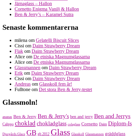
Järnaglass – Hallon
Cornetto Enigma Vanilj & Hallon
Ben & Jerry’s – Karamel Sutra
Senaste kommentarerna
milena
om
Gelatelli Biscuit Slices
Cissi
om
Daim Strawberry Dream
Flak
om
Daim Strawberry Dream
Alice
om
De etniska Magnumglassarna
Alice
om
De etniska Magnumglassarna
Glassmannen
om
Daim Strawberry Dream
Erik
om
Daim Strawberry Dream
Cissi
om
Daim Strawberry Dream
Andreas
om
Glasskoll fem år!
Fulltone
om
Det stora Ben & Jerry-testet
Glassmoln!
Ben and Jerrys
Ben & Jerry's
Ben & Jerry
ben and jerry
ananas
choklad
chokladglass
Diplom-Is
Cornetto
Calippo
Daim
colaglass
Glass
GB
gräddglass
gb 2012
Djurgårds Glace
Glasskoll
Glassmannen