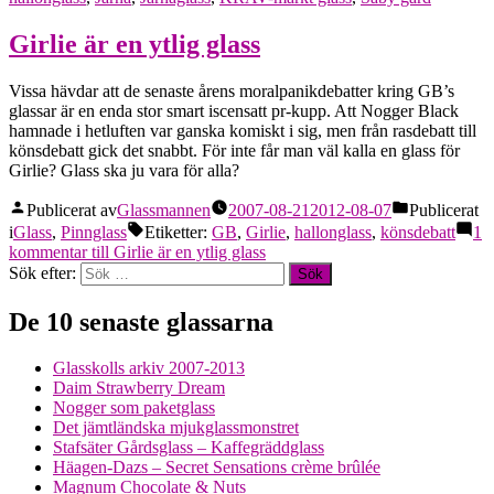
Girlie är en ytlig glass
Vissa hävdar att de senaste årens moralpanikdebatter kring GB’s
glassar är en enda stor smart iscensatt pr-kupp. Att Nogger Black
hamnade i hetluften var ganska komiskt i sig, men från rasdebatt till
könsdebatt gick det snabbt. För inte får man väl kalla en glass för
Girlie? Glass ska ju vara för alla?
Publicerat av
Glassmannen
2007-08-21
2012-08-07
Publicerat
i
Glass
,
Pinnglass
Etiketter:
GB
,
Girlie
,
hallonglass
,
könsdebatt
1
kommentar
till Girlie är en ytlig glass
Sök efter:
De 10 senaste glassarna
Glasskolls arkiv 2007-2013
Daim Strawberry Dream
Nogger som paketglass
Det jämtländska mjukglassmonstret
Stafsäter Gårdsglass – Kaffegräddglass
Häagen-Dazs – Secret Sensations crème brûlée
Magnum Chocolate & Nuts