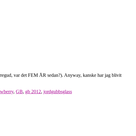
(herregud, var det FEM ÅR sedan?). Anyway, kanske har jag blivit
awberry
,
GB
,
gb 2012
,
jordgubbsglass