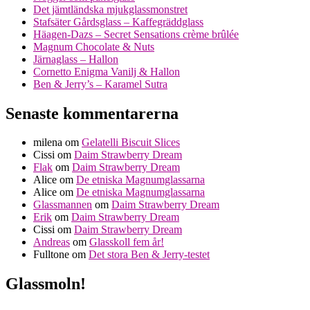
Det jämtländska mjukglassmonstret
Stafsäter Gårdsglass – Kaffegräddglass
Häagen-Dazs – Secret Sensations crème brûlée
Magnum Chocolate & Nuts
Järnaglass – Hallon
Cornetto Enigma Vanilj & Hallon
Ben & Jerry’s – Karamel Sutra
Senaste kommentarerna
milena
om
Gelatelli Biscuit Slices
Cissi
om
Daim Strawberry Dream
Flak
om
Daim Strawberry Dream
Alice
om
De etniska Magnumglassarna
Alice
om
De etniska Magnumglassarna
Glassmannen
om
Daim Strawberry Dream
Erik
om
Daim Strawberry Dream
Cissi
om
Daim Strawberry Dream
Andreas
om
Glasskoll fem år!
Fulltone
om
Det stora Ben & Jerry-testet
Glassmoln!