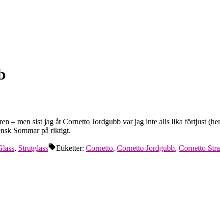
b
ren – men sist jag åt Cornetto Jordgubb var jag inte alls lika förtjust 
ensk Sommar på riktigt.
Glass
,
Strutglass
Etiketter:
Cornetto
,
Cornetto Jordgubb
,
Cornetto Str