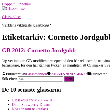
Hoppa till innehåll
Glasskoll.se
Världens viktigaste glassblogg?
Etikettarkiv:
Cornetto Jordgub
GB 2012: Cornetto Jordgubb
Jag vet inte om GB modifierat receptet på den här relanserade trotjäna
barnsligare, för den här gången tycker jag nämligen att CJ smakar Sv
Publicerat av
Glassmannen
2012-02-28
2021-04-23
Publicerat i
Sök efter:
De 10 senaste glassarna
Glasskolls arkiv 2007-2013
Daim Strawberry Dream
Nogger som paketglass