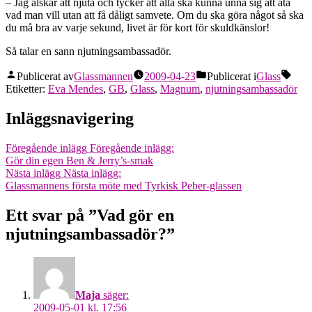
– Jag älskar att njuta och tycker att alla ska kunna unna sig att äta
vad man vill utan att få dåligt samvete. Om du ska göra något så ska
du må bra av varje sekund, livet är för kort för skuldkänslor!
Så talar en sann njutningsambassadör.
Publicerat av
Glassmannen
2009-04-23
Publicerat i
Glass
Etiketter:
Eva Mendes
,
GB
,
Glass
,
Magnum
,
njutningsambassadör
Inläggsnavigering
Föregående inlägg
Föregående inlägg:
Gör din egen Ben & Jerry’s-smak
Nästa inlägg
Nästa inlägg:
Glassmannens första möte med Tyrkisk Peber-glassen
Ett svar på ”Vad gör en
njutningsambassadör?”
Maja
säger:
2009-05-01 kl. 17:56