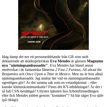
Idag damp det ner ett pressmeddelande från GB som stolt
deklarerade att skådespelerskan
Eva Mendes
är glassen
Magnums
nya "njutningsambassadör"
. Eva Mendes har bland annat
medverkat i de fantastiska filmerna
2 Fast 2 Furious
,
All about the
Benjamins
och
Once Upon a Time in Mexico
. Men nu är hon alltså
njutningsambassadör. Jag undrar lite vad en njutningsambassadör
egentligen gör? Är det samma sak som en extasdiplomat – eller
kanske klimaxkommunikatör? Finns det KY-utbildningar? Är det i
så fall CSN-berättigat? Utlystes tjänsten hos Arbetsförmedlingen
eller fick Mendes jobbet genom "kontakter"? Så här säger Eva själv
(på riktigt):