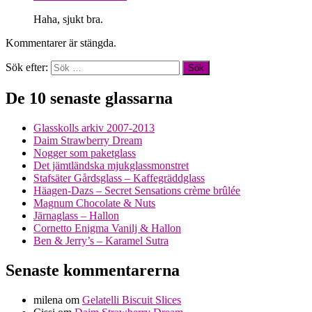
Haha, sjukt bra.
Kommentarer är stängda.
Sök efter:
De 10 senaste glassarna
Glasskolls arkiv 2007-2013
Daim Strawberry Dream
Nogger som paketglass
Det jämtländska mjukglassmonstret
Stafsäter Gårdsglass – Kaffegräddglass
Häagen-Dazs – Secret Sensations crème brûlée
Magnum Chocolate & Nuts
Järnaglass – Hallon
Cornetto Enigma Vanilj & Hallon
Ben & Jerry’s – Karamel Sutra
Senaste kommentarerna
milena
om
Gelatelli Biscuit Slices