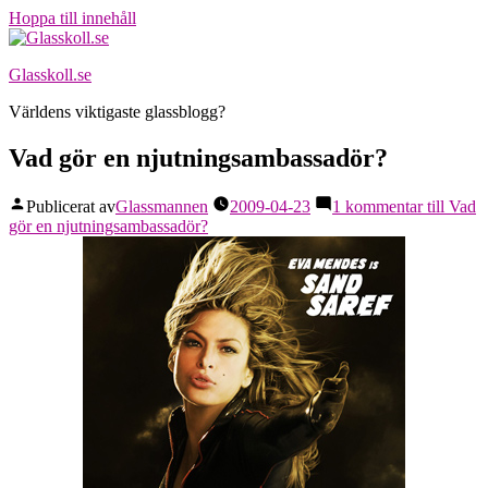
Hoppa till innehåll
Glasskoll.se
Världens viktigaste glassblogg?
Vad gör en njutningsambassadör?
Publicerat av
Glassmannen
2009-04-23
1 kommentar
till Vad
gör en njutningsambassadör?