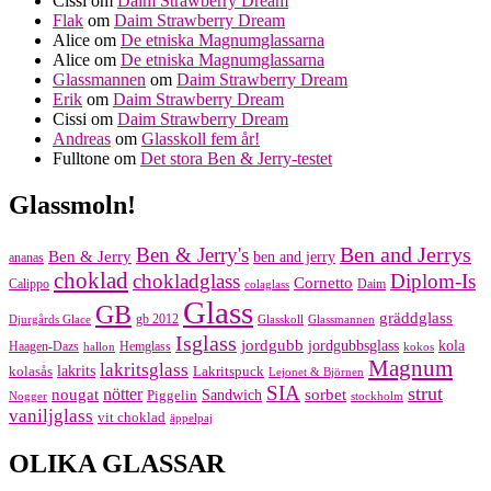
Cissi
om
Daim Strawberry Dream
Flak
om
Daim Strawberry Dream
Alice
om
De etniska Magnumglassarna
Alice
om
De etniska Magnumglassarna
Glassmannen
om
Daim Strawberry Dream
Erik
om
Daim Strawberry Dream
Cissi
om
Daim Strawberry Dream
Andreas
om
Glasskoll fem år!
Fulltone
om
Det stora Ben & Jerry-testet
Glassmoln!
Ben and Jerrys
Ben & Jerry's
Ben & Jerry
ben and jerry
ananas
choklad
chokladglass
Diplom-Is
Cornetto
Calippo
Daim
colaglass
Glass
GB
gräddglass
gb 2012
Djurgårds Glace
Glasskoll
Glassmannen
Isglass
jordgubb
jordgubbsglass
kola
Haagen-Dazs
Hemglass
hallon
kokos
Magnum
lakritsglass
kolasås
lakrits
Lakritspuck
Lejonet & Björnen
SIA
strut
nougat
nötter
sorbet
Piggelin
Sandwich
Nogger
stockholm
vaniljglass
vit choklad
äppelpaj
OLIKA GLASSAR