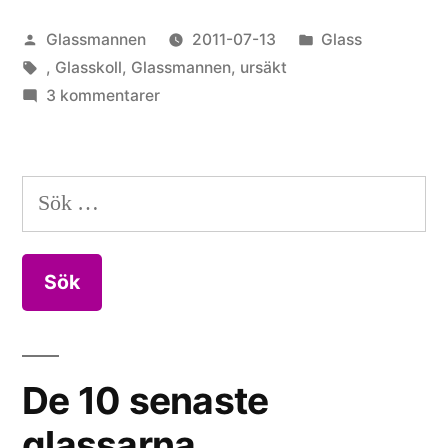
Glassmannen?”
Publicerat
Publicerat
Glassmannen
2011-07-13
Glass
av
Etiketter:
i
,
Glasskoll
,
Glassmannen
,
ursäkt
till
3 kommentarer
Vad
hände,
Glassmannen?
Sök
efter:
De 10 senaste
glassarna