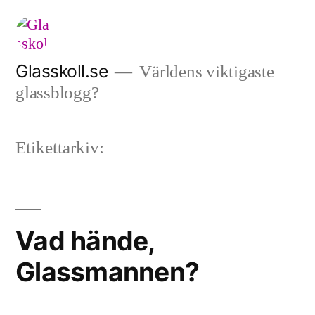
Hoppa
till
innehåll
Glasskoll.se
Världens viktigaste
glassblogg?
Etikettarkiv:
Vad hände,
Glassmannen?