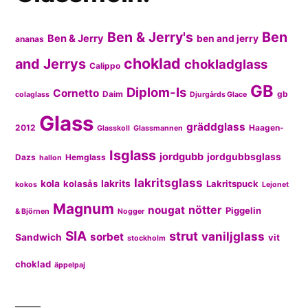
Ben & Jerry's
Ben
Ben & Jerry
ben and jerry
ananas
choklad
and Jerrys
chokladglass
Calippo
GB
Diplom-Is
Cornetto
Daim
gb
colaglass
Djurgårds Glace
Glass
gräddglass
2012
Haagen-
Glasskoll
Glassmannen
Isglass
jordgubb
jordgubbsglass
Dazs
Hemglass
hallon
lakritsglass
kola
kolasås
lakrits
Lakritspuck
kokos
Lejonet
Magnum
nötter
nougat
Piggelin
& Björnen
Nogger
SIA
strut
vaniljglass
sorbet
Sandwich
vit
stockholm
choklad
äppelpaj