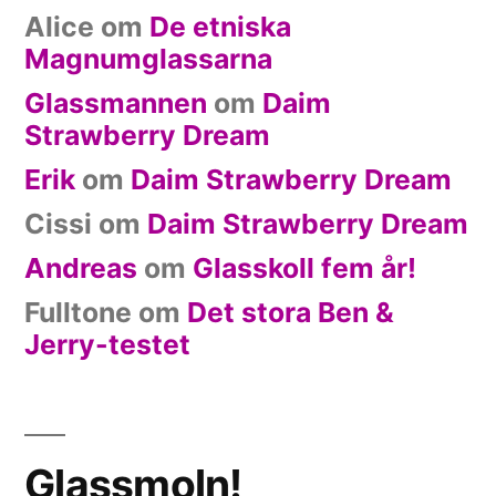
Alice
om
De etniska
Magnumglassarna
Glassmannen
om
Daim
Strawberry Dream
Erik
om
Daim Strawberry Dream
Cissi
om
Daim Strawberry Dream
Andreas
om
Glasskoll fem år!
Fulltone
om
Det stora Ben &
Jerry-testet
Glassmoln!