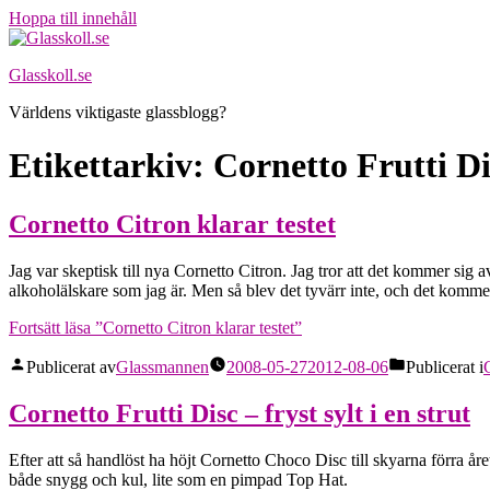
Hoppa till innehåll
Glasskoll.se
Världens viktigaste glassblogg?
Etikettarkiv:
Cornetto Frutti Di
Cornetto Citron klarar testet
Jag var skeptisk till nya Cornetto Citron. Jag tror att det kommer sig
alkoholälskare som jag är. Men så blev det tyvärr inte, och det kommer
Fortsätt läsa
”Cornetto Citron klarar testet”
Publicerat av
Glassmannen
2008-05-27
2012-08-06
Publicerat i
Cornetto Frutti Disc – fryst sylt i en strut
Efter att så handlöst ha höjt Cornetto Choco Disc till skyarna förra å
både snygg och kul, lite som en pimpad Top Hat.