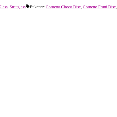
Glass
,
Strutglass
Etiketter:
Cornetto Choco Disc
,
Cornetto Frutti Disc