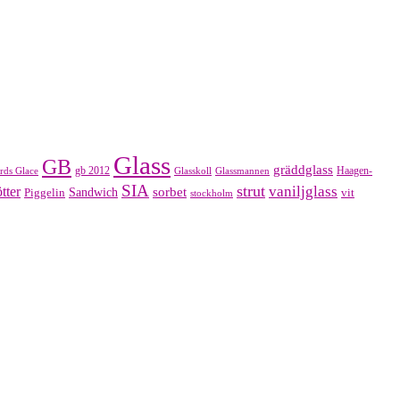
Glass
GB
gräddglass
gb 2012
Haagen-
rds Glace
Glasskoll
Glassmannen
SIA
strut
vaniljglass
tter
sorbet
Piggelin
Sandwich
vit
stockholm