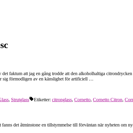
sc
 av det faktum att jag en gång trodde att den alkoholhaltiga citrondryck
 sig förmodligen av en känslighet för artificiell …
Glass
,
Strutglass
Etiketter:
citronglass
,
Cornetto
,
Cornetto Citron
,
Corn
ret fanns det åtminstone en tillstymmelse till förväntan när nyheten om