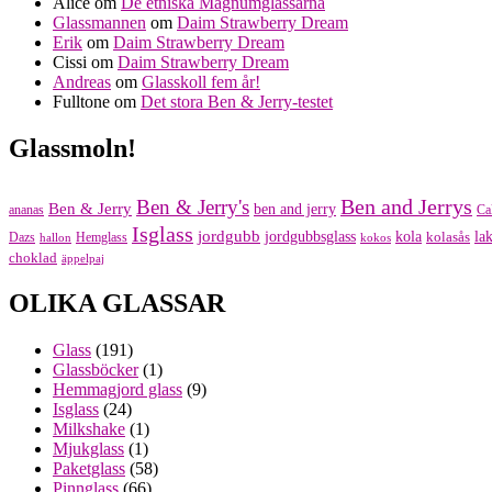
Alice
om
De etniska Magnumglassarna
Glassmannen
om
Daim Strawberry Dream
Erik
om
Daim Strawberry Dream
Cissi
om
Daim Strawberry Dream
Andreas
om
Glasskoll fem år!
Fulltone
om
Det stora Ben & Jerry-testet
Glassmoln!
Ben and Jerrys
Ben & Jerry's
Ben & Jerry
ben and jerry
ananas
Ca
Isglass
jordgubb
jordgubbsglass
kola
kolasås
lak
Dazs
Hemglass
hallon
kokos
choklad
äppelpaj
OLIKA GLASSAR
Glass
(191)
Glassböcker
(1)
Hemmagjord glass
(9)
Isglass
(24)
Milkshake
(1)
Mjukglass
(1)
Paketglass
(58)
Pinnglass
(66)