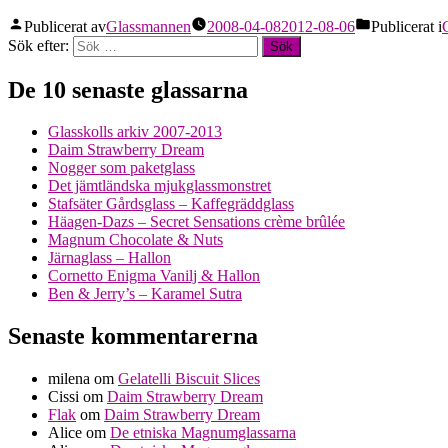
Publicerat av
Glassmannen
2008-04-08
2012-08-06
Publicerat i
Sök efter:
De 10 senaste glassarna
Glasskolls arkiv 2007-2013
Daim Strawberry Dream
Nogger som paketglass
Det jämtländska mjukglassmonstret
Stafsäter Gårdsglass – Kaffegräddglass
Häagen-Dazs – Secret Sensations crème brûlée
Magnum Chocolate & Nuts
Järnaglass – Hallon
Cornetto Enigma Vanilj & Hallon
Ben & Jerry’s – Karamel Sutra
Senaste kommentarerna
milena
om
Gelatelli Biscuit Slices
Cissi
om
Daim Strawberry Dream
Flak
om
Daim Strawberry Dream
Alice
om
De etniska Magnumglassarna