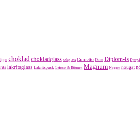
choklad
chokladglass
Diplom-Is
Cornetto
lippo
Daim
colaglass
Djurgå
Magnum
lakritsglass
nougat
nö
rits
Lakritspuck
Lejonet & Björnen
Nogger