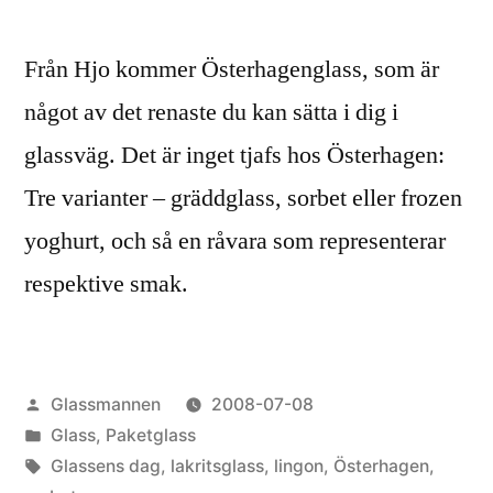
Från Hjo kommer Österhagenglass, som är
något av det renaste du kan sätta i dig i
glassväg. Det är inget tjafs hos Österhagen:
Tre varianter – gräddglass, sorbet eller frozen
yoghurt, och så en råvara som representerar
respektive smak.
Publicerat
Glassmannen
2008-07-08
av
Publicerat
Glass
,
Paketglass
i
Etiketter:
Glassens dag
,
lakritsglass
,
lingon
,
Österhagen
,