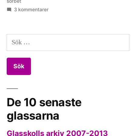
sorbet
till
3 kommentarer
Äkta
glass
med
Sök
Österhagen
efter:
De 10 senaste
glassarna
Glasskolls arkiv 2007-2013