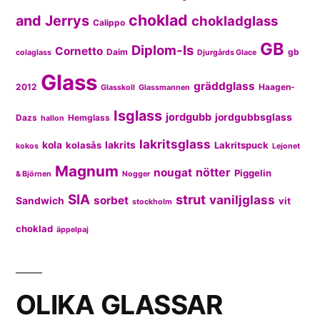
choklad
and Jerrys
chokladglass
Calippo
GB
Diplom-Is
Cornetto
Daim
gb
colaglass
Djurgårds Glace
Glass
gräddglass
2012
Haagen-
Glasskoll
Glassmannen
Isglass
jordgubb
jordgubbsglass
Dazs
Hemglass
hallon
lakritsglass
kola
kolasås
lakrits
Lakritspuck
kokos
Lejonet
Magnum
nötter
nougat
Piggelin
& Björnen
Nogger
SIA
strut
vaniljglass
sorbet
Sandwich
vit
stockholm
choklad
äppelpaj
OLIKA GLASSAR