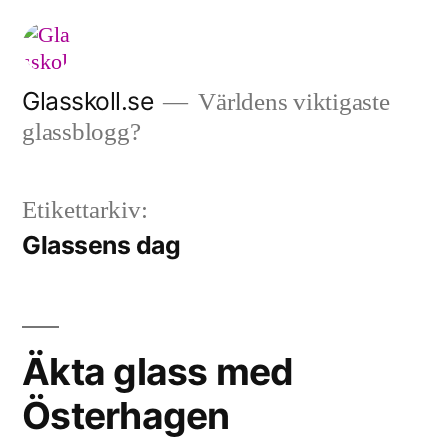
Hoppa
till
innehåll
Glasskoll.se
Världens viktigaste
glassblogg?
Etikettarkiv:
Glassens dag
Äkta glass med
Österhagen