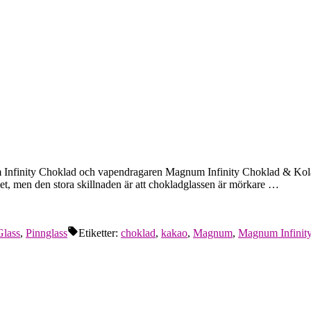
num Infinity Choklad och vapendragaren Magnum Infinity Choklad & Kola
et, men den stora skillnaden är att chokladglassen är mörkare …
Glass
,
Pinnglass
Etiketter:
choklad
,
kakao
,
Magnum
,
Magnum Infinit