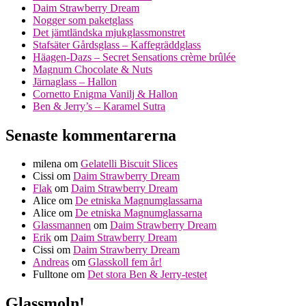
Daim Strawberry Dream
Nogger som paketglass
Det jämtländska mjukglassmonstret
Stafsäter Gårdsglass – Kaffegräddglass
Häagen-Dazs – Secret Sensations crème brûlée
Magnum Chocolate & Nuts
Järnaglass – Hallon
Cornetto Enigma Vanilj & Hallon
Ben & Jerry’s – Karamel Sutra
Senaste kommentarerna
milena
om
Gelatelli Biscuit Slices
Cissi
om
Daim Strawberry Dream
Flak
om
Daim Strawberry Dream
Alice
om
De etniska Magnumglassarna
Alice
om
De etniska Magnumglassarna
Glassmannen
om
Daim Strawberry Dream
Erik
om
Daim Strawberry Dream
Cissi
om
Daim Strawberry Dream
Andreas
om
Glasskoll fem år!
Fulltone
om
Det stora Ben & Jerry-testet
Glassmoln!