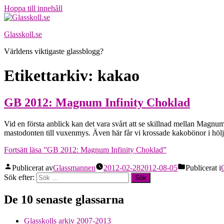
Hoppa till innehåll
Glasskoll.se
Världens viktigaste glassblogg?
Etikettarkiv:
kakao
GB 2012: Magnum Infinity Choklad
Vid en första anblick kan det vara svårt att se skillnad mellan Mag
mastodonten till vuxenmys. Även här får vi krossade kakobönor i hölj
Fortsätt läsa
”GB 2012: Magnum Infinity Choklad”
Publicerat av
Glassmannen
2012-02-28
2012-08-05
Publicerat i
Sök efter:
De 10 senaste glassarna
Glasskolls arkiv 2007-2013