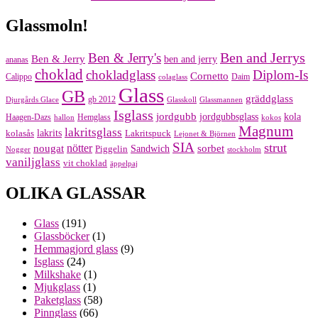
Glassmoln!
Ben and Jerrys
Ben & Jerry's
Ben & Jerry
ben and jerry
ananas
choklad
chokladglass
Diplom-Is
Cornetto
Calippo
Daim
colaglass
Glass
GB
gräddglass
gb 2012
Djurgårds Glace
Glasskoll
Glassmannen
Isglass
jordgubb
jordgubbsglass
kola
Haagen-Dazs
Hemglass
hallon
kokos
Magnum
lakritsglass
kolasås
lakrits
Lakritspuck
Lejonet & Björnen
SIA
strut
nougat
nötter
sorbet
Piggelin
Sandwich
Nogger
stockholm
vaniljglass
vit choklad
äppelpaj
OLIKA GLASSAR
Glass
(191)
Glassböcker
(1)
Hemmagjord glass
(9)
Isglass
(24)
Milkshake
(1)
Mjukglass
(1)
Paketglass
(58)
Pinnglass
(66)