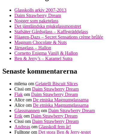
Glasskolls arkiv 2007-2013
Daim Strawberry Dream
Nogger som paketglass
Det jämtländska mjukglassmonstret
Stafsäter Gårdsglass – Kaffegräddglass
Häagen-Dazs – Secret Sensations crème brûlée
Magnum Chocolate & Nuts
Järnaglass – Hallon
Cornetto Enigma Vanilj & Hallon
Ben & Jerry’s – Karamel Sutra
Senaste kommentarerna
milena
om
Gelatelli Biscuit Slices
Cissi
om
Daim Strawberry Dream
Flak
om
Daim Strawberry Dream
Alice
om
De etniska Magnumglassarna
Alice
om
De etniska Magnumglassarna
Glassmannen
om
Daim Strawberry Dream
Erik
om
Daim Strawberry Dream
Cissi
om
Daim Strawberry Dream
Andreas
om
Glasskoll fem år!
Fulltone
om
Det stora Ben & Jerry-testet