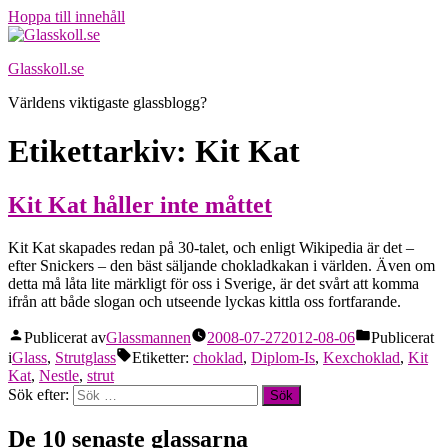
Hoppa till innehåll
Glasskoll.se
Världens viktigaste glassblogg?
Etikettarkiv:
Kit Kat
Kit Kat håller inte måttet
Kit Kat skapades redan på 30-talet, och enligt Wikipedia är det –
efter Snickers – den bäst säljande chokladkakan i världen. Även om
detta må låta lite märkligt för oss i Sverige, är det svårt att komma
ifrån att både slogan och utseende lyckas kittla oss fortfarande.
Publicerat av
Glassmannen
2008-07-27
2012-08-06
Publicerat
i
Glass
,
Strutglass
Etiketter:
choklad
,
Diplom-Is
,
Kexchoklad
,
Kit
Kat
,
Nestle
,
strut
Sök efter:
De 10 senaste glassarna