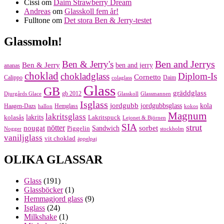
Cissi
om
Daim Strawberry Dream
Andreas
om
Glasskoll fem år!
Fulltone
om
Det stora Ben & Jerry-testet
Glassmoln!
Ben and Jerrys
Ben & Jerry's
Ben & Jerry
ben and jerry
ananas
choklad
chokladglass
Diplom-Is
Cornetto
Calippo
Daim
colaglass
Glass
GB
gräddglass
gb 2012
Djurgårds Glace
Glasskoll
Glassmannen
Isglass
jordgubb
jordgubbsglass
kola
Haagen-Dazs
Hemglass
hallon
kokos
Magnum
lakritsglass
kolasås
lakrits
Lakritspuck
Lejonet & Björnen
SIA
strut
nougat
nötter
sorbet
Piggelin
Sandwich
Nogger
stockholm
vaniljglass
vit choklad
äppelpaj
OLIKA GLASSAR
Glass
(191)
Glassböcker
(1)
Hemmagjord glass
(9)
Isglass
(24)
Milkshake
(1)