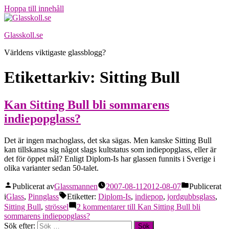
Hoppa till innehåll
Glasskoll.se
Världens viktigaste glassblogg?
Etikettarkiv:
Sitting Bull
Kan Sitting Bull bli sommarens
indiepopglass?
Det är ingen machoglass, det ska sägas. Men kanske Sitting Bull
kan tillskansa sig något slags kultstatus som indiepopglass, eller är
det för öppet mål? Enligt Diplom-Is har glassen funnits i Sverige i
olika varianter sedan 50-talet.
Publicerat av
Glassmannen
2007-08-11
2012-08-07
Publicerat
i
Glass
,
Pinnglass
Etiketter:
Diplom-Is
,
indiepop
,
jordgubbsglass
,
Sitting Bull
,
strössel
2 kommentarer
till Kan Sitting Bull bli
sommarens indiepopglass?
Sök efter: