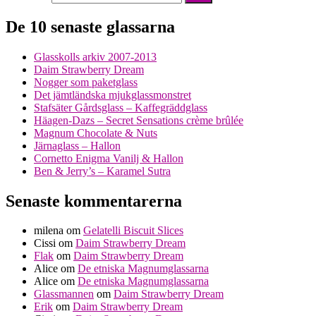
De 10 senaste glassarna
Glasskolls arkiv 2007-2013
Daim Strawberry Dream
Nogger som paketglass
Det jämtländska mjukglassmonstret
Stafsäter Gårdsglass – Kaffegräddglass
Häagen-Dazs – Secret Sensations crème brûlée
Magnum Chocolate & Nuts
Järnaglass – Hallon
Cornetto Enigma Vanilj & Hallon
Ben & Jerry’s – Karamel Sutra
Senaste kommentarerna
milena
om
Gelatelli Biscuit Slices
Cissi
om
Daim Strawberry Dream
Flak
om
Daim Strawberry Dream
Alice
om
De etniska Magnumglassarna
Alice
om
De etniska Magnumglassarna
Glassmannen
om
Daim Strawberry Dream
Erik
om
Daim Strawberry Dream