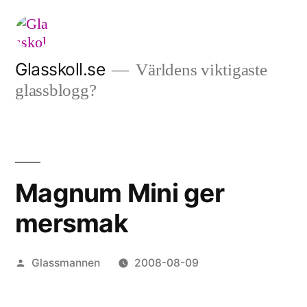
Hoppa
till
innehåll
Glasskoll.se
Världens viktigaste
glassblogg?
Magnum Mini ger
mersmak
Publicerat
Glassmannen
2008-08-09
av