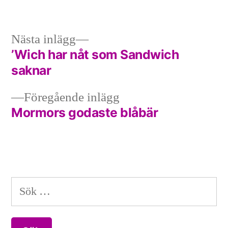
Nästa
Nästa inlägg
inlägg:
’Wich har nåt som Sandwich
Inläggsnavigering
saknar
Föregående
Föregående inlägg
inlägg:
Mormors godaste blåbär
Sök
efter: