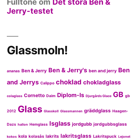
Fulltone
om
Det stora Ben &
Jerry-testet
Glassmoln!
Ben & Jerry's
Ben
Ben & Jerry
ben and jerry
ananas
choklad
and Jerrys
chokladglass
Calippo
GB
Diplom-Is
Cornetto
Daim
gb
colaglass
Djurgårds Glace
Glass
gräddglass
2012
Haagen-
Glasskoll
Glassmannen
Isglass
jordgubb
jordgubbsglass
Dazs
Hemglass
hallon
lakritsglass
kola
kolasås
lakrits
Lakritspuck
kokos
Lejonet