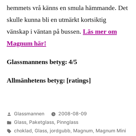
hemmets vrå känns en smula hämmande. Det
skulle kunna bli en utmärkt kortsiktig
vänskap i väntan på bussen.
Läs mer om
Magnum här!
Glassmannens betyg: 4/5
Allmänhetens betyg: [ratings]
Publicerat
Glassmannen
2008-08-09
av
Publicerat
Glass
,
Paketglass
,
Pinnglass
i
Etiketter:
choklad
,
Glass
,
jordgubb
,
Magnum
,
Magnum Mini