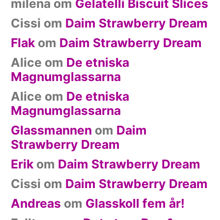
milena
om
Gelatelli Biscuit Slices
Cissi
om
Daim Strawberry Dream
Flak
om
Daim Strawberry Dream
Alice
om
De etniska
Magnumglassarna
Alice
om
De etniska
Magnumglassarna
Glassmannen
om
Daim
Strawberry Dream
Erik
om
Daim Strawberry Dream
Cissi
om
Daim Strawberry Dream
Andreas
om
Glasskoll fem år!