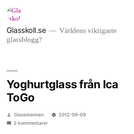
Hoppa
till
innehåll
Glasskoll.se
Världens viktigaste
glassblogg?
Yoghurtglass från Ica
ToGo
Publicerat
Glassmannen
2012-09-09
av
till
2 kommentarer
Yoghurtglass