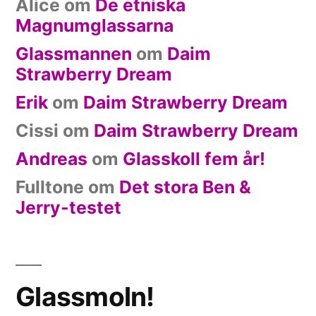
Alice
om
De etniska
Magnumglassarna
Glassmannen
om
Daim
Strawberry Dream
Erik
om
Daim Strawberry Dream
Cissi
om
Daim Strawberry Dream
Andreas
om
Glasskoll fem år!
Fulltone
om
Det stora Ben &
Jerry-testet
Glassmoln!