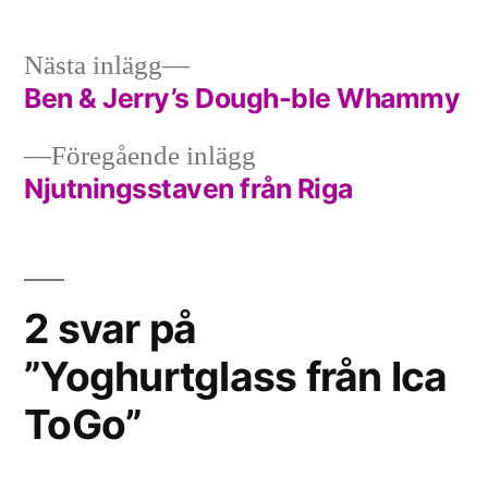
Nästa
Nästa inlägg
inlägg:
Ben & Jerry’s Dough-ble Whammy
Inläggsnavigering
Föregående
Föregående inlägg
inlägg:
Njutningsstaven från Riga
2 svar på
”Yoghurtglass från Ica
ToGo”