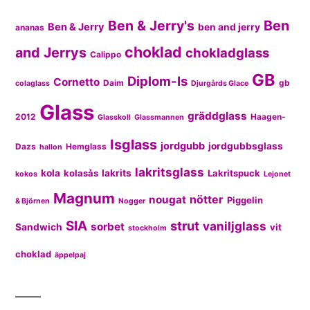
Ben & Jerry's
Ben
Ben & Jerry
ben and jerry
ananas
choklad
and Jerrys
chokladglass
Calippo
GB
Diplom-Is
Cornetto
Daim
gb
colaglass
Djurgårds Glace
Glass
gräddglass
2012
Haagen-
Glasskoll
Glassmannen
Isglass
jordgubb
jordgubbsglass
Dazs
Hemglass
hallon
lakritsglass
kola
kolasås
lakrits
Lakritspuck
kokos
Lejonet
Magnum
nötter
nougat
Piggelin
& Björnen
Nogger
SIA
strut
vaniljglass
sorbet
Sandwich
vit
stockholm
choklad
äppelpaj