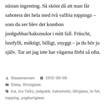
nästan ingenting. Så skönt då att man får
sabotera det hela med två valfria toppingz –
som du ser blev det kombon
jordgubbar/kaksmulor i mitt fall. Fräscht,
lustfyllt, mäktigt, billigt, snyggt – ja du hör ju
själv. Tur att jag inte har vägarna förbi så ofta.
Publicerat
Glassmannen
2012-09-09
av
Publicerat
Glass
,
Strutglass
i
Etiketter:
Ica
,
Ica ToGo
,
jodgubb
,
kaksmulor
,
lättglass
,
lo-fat
,
topping
,
yoghurtglass