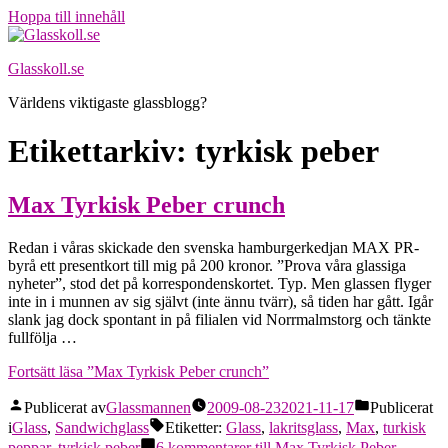
Hoppa till innehåll
Glasskoll.se
Världens viktigaste glassblogg?
Etikettarkiv:
tyrkisk peber
Max Tyrkisk Peber crunch
Redan i våras skickade den svenska hamburgerkedjan MAX PR-
byrå ett presentkort till mig på 200 kronor. ”Prova våra glassiga
nyheter”, stod det på korrespondenskortet. Typ. Men glassen flyger
inte in i munnen av sig självt (inte ännu tvärr), så tiden har gått. Igår
slank jag dock spontant in på filialen vid Norrmalmstorg och tänkte
fullfölja …
Fortsätt läsa
”Max Tyrkisk Peber crunch”
Publicerat av
Glassmannen
2009-08-23
2021-11-17
Publicerat
i
Glass
,
Sandwichglass
Etiketter:
Glass
,
lakritsglass
,
Max
,
turkisk
peppar
,
tyrkisk peber
6 kommentarer
till Max Tyrkisk Peber