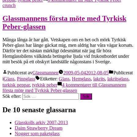
crunch
Glassmannens första möte med Tyrkisk
Peber-glassen
Många långa år har gått. Vetskapen om en het och mörk Tyrkisk
Peber-glass har länge gäckat mig, men aldrig har våra vägar korsats.
Därför ter det nästan märkligt ödesmättat när jag får höra
Hemglassbilens välkända betingelse ljuda vid frukostbordet under
mitt besök på ett obskyrt landställe någonstans i Sverige.
Publicerat av
Glassmannen
2009-05-04
2012-08-05
Publicerat
i
Glass
,
Pinnglass
Etiketter:
Glass
,
Hemglass
,
lakrits
,
lakritsglass
,
turkisk peppar
,
tyrkisk peber
4 kommentarer
till Glassmannens
första möte med Tyrkisk Peber-glassen
Sök efter:
De 10 senaste glassarna
Glasskolls arkiv 2007-2013
Daim Strawberry Dream
Nogger som paketglass