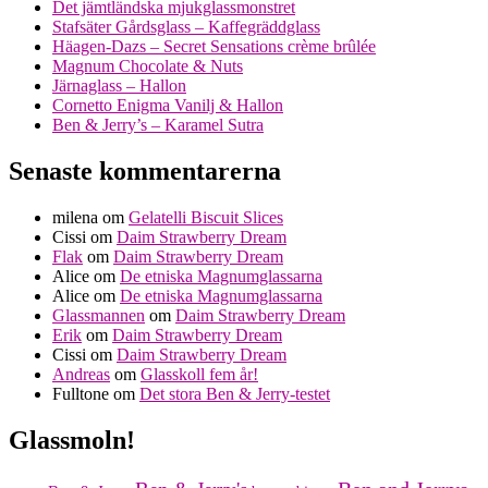
Det jämtländska mjukglassmonstret
Stafsäter Gårdsglass – Kaffegräddglass
Häagen-Dazs – Secret Sensations crème brûlée
Magnum Chocolate & Nuts
Järnaglass – Hallon
Cornetto Enigma Vanilj & Hallon
Ben & Jerry’s – Karamel Sutra
Senaste kommentarerna
milena
om
Gelatelli Biscuit Slices
Cissi
om
Daim Strawberry Dream
Flak
om
Daim Strawberry Dream
Alice
om
De etniska Magnumglassarna
Alice
om
De etniska Magnumglassarna
Glassmannen
om
Daim Strawberry Dream
Erik
om
Daim Strawberry Dream
Cissi
om
Daim Strawberry Dream
Andreas
om
Glasskoll fem år!
Fulltone
om
Det stora Ben & Jerry-testet
Glassmoln!