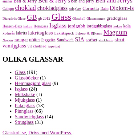
Ben and Jerrys
Ben & Jerry's
Ben & Jerry
ben and jerry
ananas
choklad
chokladglass
Diplom-Is
Cornetto
Calippo
Daim
colaglass
Glass
GB
gräddglass
gb 2012
Djurgårds Glace
Glasskoll
Glassmannen
Isglass
jordgubb
jordgubbsglass
kola
Haagen-Dazs
Hemglass
hallon
kokos
Magnum
lakritsglass
kolasås
lakrits
Lakritspuck
Lejonet & Björnen
SIA
strut
nougat
nötter
sorbet
Piggelin
Sandwich
Nogger
stockholm
vaniljglass
vit choklad
äppelpaj
OLIKA GLASSAR
Glass
(191)
Glassböcker
(1)
Hemmagjord glass
(9)
Isglass
(24)
Milkshake
(1)
Mjukglass
(1)
Paketglass
(58)
Pinnglass
(66)
Sandwichglass
(14)
Strutglass
(31)
Glasskoll.se
,
Drivs med WordPress.