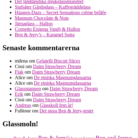
Det jämtländska mjukglassmonstret
Stafsäter Gårdsglass – Kaffegräddglass
Häagen-Dazs – Secret Sensations crème brûlée
Magnum Chocolate & Nuts
Järnaglass – Hallon
Cornetto Enigma Vanilj & Hallon
Ben & Jerry’s – Karamel Sutra
Senaste kommentarerna
milena
om
Gelatelli Biscuit Slices
Cissi
om
Daim Strawberry Dream
Flak
om
Daim Strawberry Dream
Alice
om
De etniska Magnumglassarna
Alice
om
De etniska Magnumglassarna
Glassmannen
om
Daim Strawberry Dream
Erik
om
Daim Strawberry Dream
Cissi
om
Daim Strawberry Dream
Andreas
om
Glasskoll fem år!
Fulltone
om
Det stora Ben & Jerry-testet
Glassmoln!
Ben and Jerrys
Ben & Jerry's