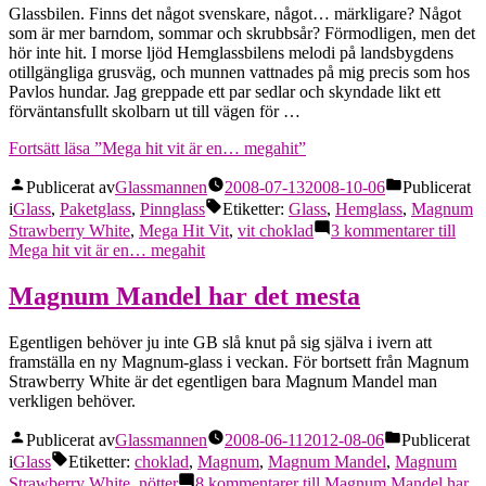
Glassbilen. Finns det något svenskare, något… märkligare? Något
som är mer barndom, sommar och skrubbsår? Förmodligen, men det
hör inte hit. I morse ljöd Hemglassbilens melodi på landsbygdens
otillgängliga grusväg, och munnen vattnades på mig precis som hos
Pavlos hundar. Jag greppade ett par sedlar och skyndade likt ett
förväntansfullt skolbarn ut till vägen för …
Fortsätt läsa
”Mega hit vit är en… megahit”
Publicerat av
Glassmannen
2008-07-13
2008-10-06
Publicerat
i
Glass
,
Paketglass
,
Pinnglass
Etiketter:
Glass
,
Hemglass
,
Magnum
Strawberry White
,
Mega Hit Vit
,
vit choklad
3 kommentarer
till
Mega hit vit är en… megahit
Magnum Mandel har det mesta
Egentligen behöver ju inte GB slå knut på sig själva i ivern att
framställa en ny Magnum-glass i veckan. För bortsett från Magnum
Strawberry White är det egentligen bara Magnum Mandel man
verkligen behöver.
Publicerat av
Glassmannen
2008-06-11
2012-08-06
Publicerat
i
Glass
Etiketter:
choklad
,
Magnum
,
Magnum Mandel
,
Magnum
Strawberry White
,
nötter
8 kommentarer
till Magnum Mandel har