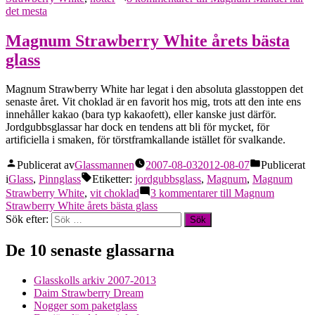
det mesta
Magnum Strawberry White årets bästa
glass
Magnum Strawberry White har legat i den absoluta glasstoppen det
senaste året. Vit choklad är en favorit hos mig, trots att den inte ens
innehåller kakao (bara typ kakaofett), eller kanske just därför.
Jordgubbsglassar har dock en tendens att bli för mycket, för
artificiella i smaken, för törstframkallande istället för svalkande.
Publicerat av
Glassmannen
2007-08-03
2012-08-07
Publicerat
i
Glass
,
Pinnglass
Etiketter:
jordgubbsglass
,
Magnum
,
Magnum
Strawberry White
,
vit choklad
3 kommentarer
till Magnum
Strawberry White årets bästa glass
Sök efter:
De 10 senaste glassarna
Glasskolls arkiv 2007-2013
Daim Strawberry Dream
Nogger som paketglass