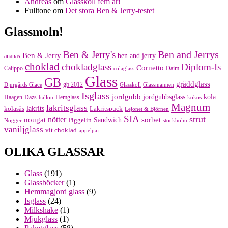
Andreas
om
Glasskoll fem år!
Fulltone
om
Det stora Ben & Jerry-testet
Glassmoln!
Ben and Jerrys
Ben & Jerry's
Ben & Jerry
ben and jerry
ananas
choklad
chokladglass
Diplom-Is
Cornetto
Calippo
Daim
colaglass
Glass
GB
gräddglass
gb 2012
Djurgårds Glace
Glasskoll
Glassmannen
Isglass
jordgubb
jordgubbsglass
kola
Haagen-Dazs
Hemglass
hallon
kokos
Magnum
lakritsglass
kolasås
lakrits
Lakritspuck
Lejonet & Björnen
SIA
strut
nougat
nötter
sorbet
Piggelin
Sandwich
Nogger
stockholm
vaniljglass
vit choklad
äppelpaj
OLIKA GLASSAR
Glass
(191)
Glassböcker
(1)
Hemmagjord glass
(9)
Isglass
(24)
Milkshake
(1)
Mjukglass
(1)