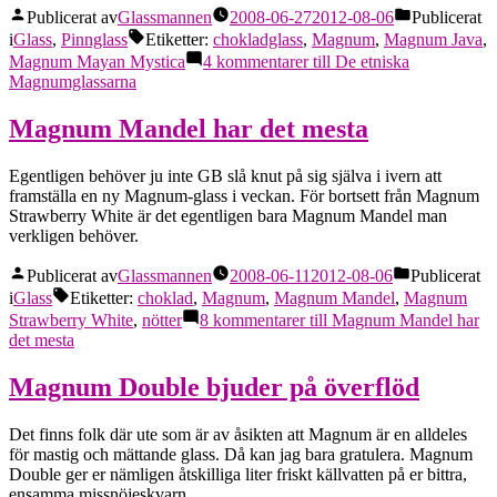
Publicerat av
Glassmannen
2008-06-27
2012-08-06
Publicerat
i
Glass
,
Pinnglass
Etiketter:
chokladglass
,
Magnum
,
Magnum Java
,
Magnum Mayan Mystica
4 kommentarer
till De etniska
Magnumglassarna
Magnum Mandel har det mesta
Egentligen behöver ju inte GB slå knut på sig själva i ivern att
framställa en ny Magnum-glass i veckan. För bortsett från Magnum
Strawberry White är det egentligen bara Magnum Mandel man
verkligen behöver.
Publicerat av
Glassmannen
2008-06-11
2012-08-06
Publicerat
i
Glass
Etiketter:
choklad
,
Magnum
,
Magnum Mandel
,
Magnum
Strawberry White
,
nötter
8 kommentarer
till Magnum Mandel har
det mesta
Magnum Double bjuder på överflöd
Det finns folk där ute som är av åsikten att Magnum är en alldeles
för mastig och mättande glass. Då kan jag bara gratulera. Magnum
Double ger er nämligen åtskilliga liter friskt källvatten på er bittra,
ensamma missnöjeskvarn.