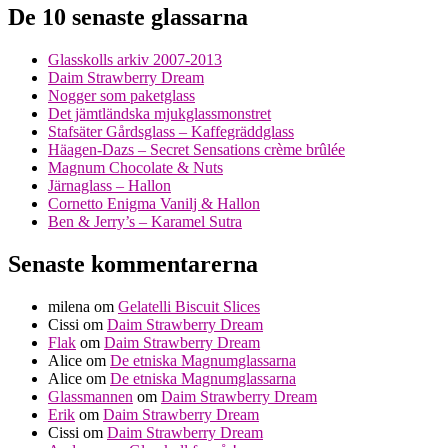
De 10 senaste glassarna
Glasskolls arkiv 2007-2013
Daim Strawberry Dream
Nogger som paketglass
Det jämtländska mjukglassmonstret
Stafsäter Gårdsglass – Kaffegräddglass
Häagen-Dazs – Secret Sensations crème brûlée
Magnum Chocolate & Nuts
Järnaglass – Hallon
Cornetto Enigma Vanilj & Hallon
Ben & Jerry’s – Karamel Sutra
Senaste kommentarerna
milena
om
Gelatelli Biscuit Slices
Cissi
om
Daim Strawberry Dream
Flak
om
Daim Strawberry Dream
Alice
om
De etniska Magnumglassarna
Alice
om
De etniska Magnumglassarna
Glassmannen
om
Daim Strawberry Dream
Erik
om
Daim Strawberry Dream
Cissi
om
Daim Strawberry Dream