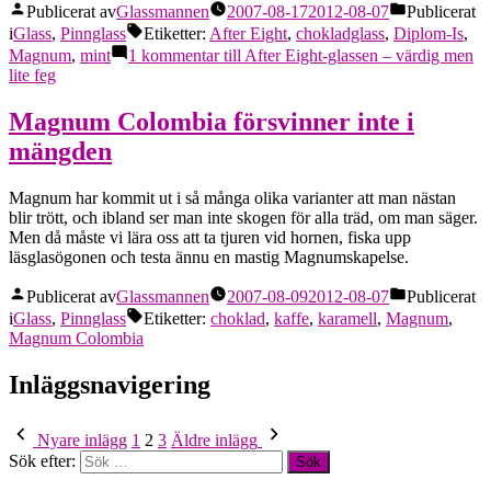
Publicerat av
Glassmannen
2007-08-17
2012-08-07
Publicerat
i
Glass
,
Pinnglass
Etiketter:
After Eight
,
chokladglass
,
Diplom-Is
,
Magnum
,
mint
1 kommentar
till After Eight-glassen – värdig men
lite feg
Magnum Colombia försvinner inte i
mängden
Magnum har kommit ut i så många olika varianter att man nästan
blir trött, och ibland ser man inte skogen för alla träd, om man säger.
Men då måste vi lära oss att ta tjuren vid hornen, fiska upp
läsglasögonen och testa ännu en mastig Magnumskapelse.
Publicerat av
Glassmannen
2007-08-09
2012-08-07
Publicerat
i
Glass
,
Pinnglass
Etiketter:
choklad
,
kaffe
,
karamell
,
Magnum
,
Magnum Colombia
Inläggsnavigering
Nyare inlägg
1
2
3
Äldre inlägg
Sök efter: