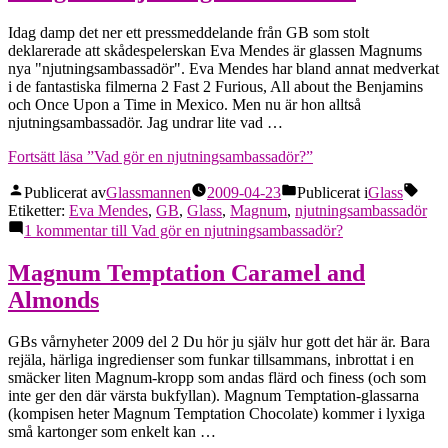
Idag damp det ner ett pressmeddelande från GB som stolt
deklarerade att skådespelerskan Eva Mendes är glassen Magnums
nya "njutningsambassadör". Eva Mendes har bland annat medverkat
i de fantastiska filmerna 2 Fast 2 Furious, All about the Benjamins
och Once Upon a Time in Mexico. Men nu är hon alltså
njutningsambassadör. Jag undrar lite vad …
Fortsätt läsa
”Vad gör en njutningsambassadör?”
Publicerat av
Glassmannen
2009-04-23
Publicerat i
Glass
Etiketter:
Eva Mendes
,
GB
,
Glass
,
Magnum
,
njutningsambassadör
1 kommentar
till Vad gör en njutningsambassadör?
Magnum Temptation Caramel and
Almonds
GBs vårnyheter 2009 del 2 Du hör ju själv hur gott det här är. Bara
rejäla, härliga ingredienser som funkar tillsammans, inbrottat i en
smäcker liten Magnum-kropp som andas flärd och finess (och som
inte ger den där värsta bukfyllan). Magnum Temptation-glassarna
(kompisen heter Magnum Temptation Chocolate) kommer i lyxiga
små kartonger som enkelt kan …