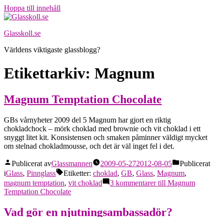
Hoppa till innehåll
Glasskoll.se
Världens viktigaste glassblogg?
Etikettarkiv:
Magnum
Magnum Temptation Chocolate
GBs vårnyheter 2009 del 5 Magnum har gjort en riktig
chokladchock – mörk choklad med brownie och vit choklad i ett
snyggt litet kit. Konsistensen och smaken påminner väldigt mycket
om stelnad chokladmousse, och det är väl inget fel i det.
Publicerat av
Glassmannen
2009-05-27
2012-08-05
Publicerat
i
Glass
,
Pinnglass
Etiketter:
choklad
,
GB
,
Glass
,
Magnum
,
magnum temptation
,
vit choklad
3 kommentarer
till Magnum
Temptation Chocolate
Vad gör en njutningsambassadör?