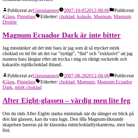
Publicerat av
Glassmannen
2007-10-05
2012-08-06
Publicerat
i
Glass
,
Pinnglass
Etiketter:
choklad
,
kolasås
,
Magnum
,
Magnum
Double
Magnum Ecuador Dark är inte bitter
Jag misstänker att det inte bara är jag som åt så mycket mörk
choklad en tid för att det var ”nyttigt”, ”fint” och ”exklusivt” att jag
numera bara längtar efter att trycka i mig en riktigt sockerrik och
kakaolös mjölkchoklad ibland.
Publicerat av
Glassmannen
2007-08-28
2012-08-06
Publicerat
i
Glass
,
Pinnglass
Etiketter:
choklad
,
Magnum
,
Magnum Ecuador
Dark
,
mörk choklad
After Eight-glassen – värdig men lite feg
Om du räds After Eights starka mintsmak när du slänger en blick på
den här glassen, kan du vara lugn. Den lilla Magnum-liknande
skapelsen baseras på de klassiska mintchokladfyrkanterna, men bara
löst.