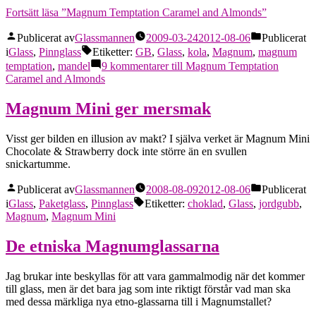
Fortsätt läsa
”Magnum Temptation Caramel and Almonds”
Publicerat av
Glassmannen
2009-03-24
2012-08-06
Publicerat
i
Glass
,
Pinnglass
Etiketter:
GB
,
Glass
,
kola
,
Magnum
,
magnum
temptation
,
mandel
9 kommentarer
till Magnum Temptation
Caramel and Almonds
Magnum Mini ger mersmak
Visst ger bilden en illusion av makt? I själva verket är Magnum Mini
Chocolate & Strawberry dock inte större än en svullen
snickartumme.
Publicerat av
Glassmannen
2008-08-09
2012-08-06
Publicerat
i
Glass
,
Paketglass
,
Pinnglass
Etiketter:
choklad
,
Glass
,
jordgubb
,
Magnum
,
Magnum Mini
De etniska Magnumglassarna
Jag brukar inte beskyllas för att vara gammalmodig när det kommer
till glass, men är det bara jag som inte riktigt förstår vad man ska
med dessa märkliga nya etno-glassarna till i Magnumstallet?