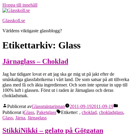
Hoppa till innehåll
Glasskoll.se
Världens viktigaste glassblogg?
Etikettarkiv:
Glass
Järnaglass – Choklad
Jag har tidigare lovat er att jag ska ge mig ut på jakt efter de
småskaliga glassfabrikerna i vårt land. De som satsar på att tillverka
glass med få och äkta ingredienser. Och som inte sprutar in upp till
100% luft i glassen. Först ut i raden är Järnaglass och deras
chokladsmak.
Publicerat av
Glassmästarinnan
2011-09-19
2011-09-19
Publicerat i
Glass
,
Paketglass
Etiketter:
,
choklad
,
chokladglass
,
Glass
,
Järna
,
Järnaglass
StikkiNikki – gelato på Götgatan