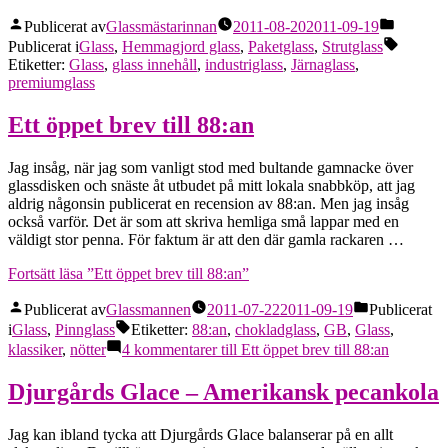
Publicerat av
Glassmästarinnan
2011-08-20
2011-09-19
Publicerat i
Glass
,
Hemmagjord glass
,
Paketglass
,
Strutglass
Etiketter:
Glass
,
glass innehåll
,
industriglass
,
Järnaglass
,
premiumglass
Ett öppet brev till 88:an
Jag insåg, när jag som vanligt stod med bultande gamnacke över
glassdisken och snäste åt utbudet på mitt lokala snabbköp, att jag
aldrig någonsin publicerat en recension av 88:an. Men jag insåg
också varför. Det är som att skriva hemliga små lappar med en
väldigt stor penna. För faktum är att den där gamla rackaren …
Fortsätt läsa
”Ett öppet brev till 88:an”
Publicerat av
Glassmannen
2011-07-22
2011-09-19
Publicerat
i
Glass
,
Pinnglass
Etiketter:
88:an
,
chokladglass
,
GB
,
Glass
,
klassiker
,
nötter
4 kommentarer
till Ett öppet brev till 88:an
Djurgårds Glace – Amerikansk pecankola
Jag kan ibland tycka att Djurgårds Glace balanserar på en allt