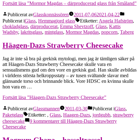
Fortsätt läsa
”Mormor Magdas – därproducerad glass från Småland”
Publicerat av
Glasskonnässören
2011-07-06
2021-04-22
Publicerat i
Glass
,
Hemmagjord glass
Etiketter:
Angela Hafström
,
chokladglass
,
därproducerat
,
Emma Shevtzoff
,
Glass
,
Kattis
Wadsby
,
lakritsglass
,
mintglass
,
Mormor Magdas
,
popcorn
,
Taberg
Häagen-Dazs Strawberry Cheesecake
Jag är inte så bra på grekisk mytologi, men jag är tämligen säker på
att Häagen-Dazs Strawberry Cheesecake skulle vara en
sensualismens gud om den vore en grekisk gud. Han skulle avbildas
i världens största helkroppsstaty – av tusen svältande slavar med
glänsande torso och brinnande blick. Vore HDSC en kvinna skulle
hon vara en …
Fortsätt läsa
”Häagen-Dazs Strawberry Cheesecake”
Publicerat av
Glassmannen
2011-03-30
Publicerat i
Glass
,
Paketglass
Etiketter:
,
Glass
,
Haagen-Dazs
,
jordgubb
,
strawberry
cheesecake
9 kommentarer
till Häagen-Dazs Strawberry
Cheesecake
Magnum Ghana – hasseltrassel