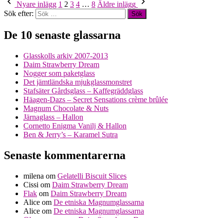
Nyare inlägg
1
2
3
4
…
8
Äldre inlägg
Sök efter:
De 10 senaste glassarna
Glasskolls arkiv 2007-2013
Daim Strawberry Dream
Nogger som paketglass
Det jämtländska mjukglassmonstret
Stafsäter Gårdsglass – Kaffegräddglass
Häagen-Dazs – Secret Sensations crème brûlée
Magnum Chocolate & Nuts
Järnaglass – Hallon
Cornetto Enigma Vanilj & Hallon
Ben & Jerry’s – Karamel Sutra
Senaste kommentarerna
milena
om
Gelatelli Biscuit Slices
Cissi
om
Daim Strawberry Dream
Flak
om
Daim Strawberry Dream
Alice
om
De etniska Magnumglassarna
Alice
om
De etniska Magnumglassarna