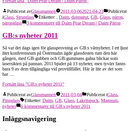
Fortsätt läsa
”Daim Pear Dream / Daim Päron”
Publicerat av
Glassmannen
2011-03-06
2021-04-23
Publicerat
i
Glass
,
Strutglass
Etiketter:
,
Daim
,
dajmstrut
,
GB
,
Glass
,
päron
,
päronglass
3 kommentarer
till Daim Pear Dream / Daim Päron
GB:s nyheter 2011
Så var det dags igen för glassprovning av GB:s vårnyheter. I ett ljust
litet konferensrum på Östermalm ägde glassfesten rum den här
gången, med GB-gubben och GB-gummans galna blickar som
lasersikten på pannan. 2011 bjuder på 13 nyheter, men tyvärr fanns
bara 9 av dem tillgängliga vid provtillfället. Här är lite av det som
har …
Fortsätt läsa
”GB:s nyheter 2011”
Publicerat av
Glassmannen
2011-03-04
Publicerat i
Glass
,
Pinnglass
Etiketter:
Daim
,
GB
,
Glass
,
Lakritspuck
,
Magnum
,
nyheter
6 kommentarer
till GB:s nyheter 2011
Inläggsnavigering