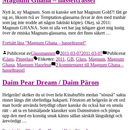
Nytt år, ny Magnum. Som ni kanske sett har Magnum Gold?! fått ge
sig av, liksom två av Temptation-glassarna (kvar är den med tranbär
som jag inte trodde att någon faktiskt köpte). Okej, så 2011:
Magnum GHANA. Som ni alla vet har jag tidigare gjort mig lustig
över de etniska Magnum-glassarna, men det finns säkert …
Fortsätt läsa
”Magnum Ghana – hasseltrassel”
Publicerat av
Glassmannen
2011-03-07
2011-03-07
Publicerat
i
Glass
,
Pinnglass
Etiketter:
2011
,
GB
,
Glass
,
Magnum
,
Magnum
Ghana
,
Magnum Hazelnut
2 kommentarer
till Magnum Ghana –
hasseltrassel
Daim Pear Dream / Daim Päron
Helgerån! skriker du ut över hela Kinabuffén medan ”sösuså” sakta
rinner längs ditt obefintliga hakparti. Förutom att helgerån är ett ord
man borde använda betydligt oftare kanske du också har en smula
rätt – att ta en bästsäljande klassiker som Daimstruten och pimpa
upp den med en konstig smak känns sällan särskilt långsiktigt och
ärevördigt …