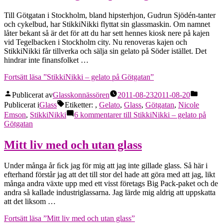
Till Götgatan i Stockholm, bland hipsterhjon, Gudrun Sjödén-tanter
och cykelbud, har StikkiNikki flyttat sin glassmaskin. Om namnet
låter bekant så är det för att du har sett hennes kiosk nere på kajen
vid Tegelbacken i Stockholm city. Nu renoveras kajen och
StikkiNikki får tillverka och sälja sin gelato på Söder istället. Det
hindrar inte finansfolket …
Fortsätt läsa
”StikkiNikki – gelato på Götgatan”
Publicerat av
Glasskonnässören
2011-08-23
2011-08-20
Publicerat i
Glass
Etiketter:
,
Gelato
,
Glass
,
Götgatan
,
Nicole
Emson
,
StikkiNikki
6 kommentarer
till StikkiNikki – gelato på
Götgatan
Mitt liv med och utan glass
Under många år ﬁck jag för mig att jag inte gillade glass. Så här i
efterhand förstår jag att det till stor del hade att göra med att jag, likt
många andra växte upp med ett visst företags Big Pack-paket och de
andra så kallade industriglassarna. Jag lärde mig aldrig att uppskatta
att det liksom …
Fortsätt läsa
”Mitt liv med och utan glass”