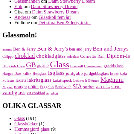
Glassmannen
om
Daim Strawberry Dream
Erik
om
Daim Strawberry Dream
Cissi
om
Daim Strawberry Dream
Andreas
om
Glasskoll fem år!
Fulltone
om
Det stora Ben & Jerry-testet
Glassmoln!
Ben and Jerrys
Ben & Jerry's
Ben & Jerry
ben and jerry
ananas
choklad
chokladglass
Diplom-Is
Cornetto
Calippo
Daim
colaglass
Glass
GB
gräddglass
gb 2012
Djurgårds Glace
Glasskoll
Glassmannen
Isglass
jordgubb
jordgubbsglass
kola
Haagen-Dazs
Hemglass
hallon
kokos
Magnum
lakritsglass
kolasås
lakrits
Lakritspuck
Lejonet & Björnen
SIA
strut
nougat
nötter
sorbet
Piggelin
Sandwich
Nogger
stockholm
vaniljglass
vit choklad
äppelpaj
OLIKA GLASSAR
Glass
(191)
Glassböcker
(1)
Hemmagjord glass
(9)