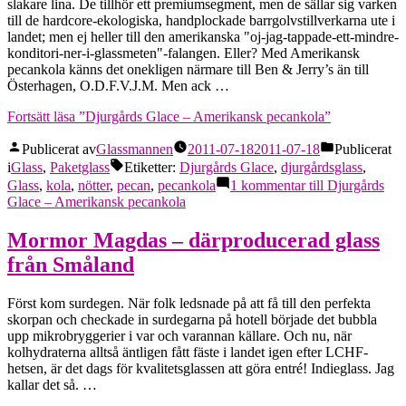
slakare lina. De tillhör ett premiumsegment, men de sällar sig varken
till de hardcore-ekologiska, handplockade barrgolvstillverkarna ute i
landet; men ej heller till den amerikanska "oj-jag-tappade-ett-mindre-
konditori-ner-i-glassmeten"-falangen. Eller? Med Amerikansk
pecankola känns det onekligen närmare till Ben & Jerry’s än till
Österhagen, O.D.F.V.J.M. Men ack …
Fortsätt läsa
”Djurgårds Glace – Amerikansk pecankola”
Publicerat av
Glassmannen
2011-07-18
2011-07-18
Publicerat
i
Glass
,
Paketglass
Etiketter:
Djurgårds Glace
,
djurgårdsglass
,
Glass
,
kola
,
nötter
,
pecan
,
pecankola
1 kommentar
till Djurgårds
Glace – Amerikansk pecankola
Mormor Magdas – därproducerad glass
från Småland
Först kom surdegen. När folk ledsnade på att få till den perfekta
skorpan och checkade in surdegarna på hotell började det bubbla
upp mikrobryggerier i var och varannan källare. Och nu, när
kolhydraterna alltså äntligen fått fäste i landet igen efter LCHF-
hetsen, är det dags för kvalitetsglassen att göra entré! Indieglass. Jag
kallar det så. …